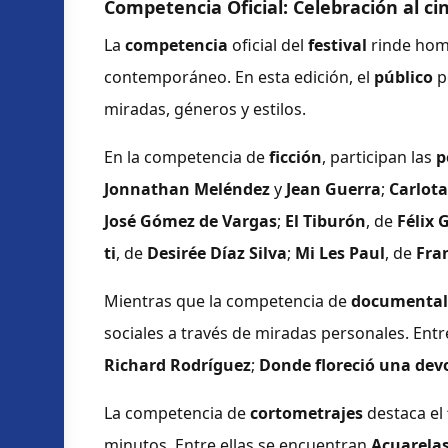
Competencia Oficial: Celebración al c
La
competencia
oficial del
festival
rinde home
contemporáneo. En esta edición, el
público
p
miradas, géneros y estilos.
En la competencia de
ficción
, participan las
p
Jonnathan Meléndez
y
Jean Guerra
;
Carlota
José Gómez de Vargas
;
El Tiburón
, de
Félix
ti
, de
Desirée Díaz Silva
;
Mi Les Paul
, de
Fra
Mientras que la competencia de
documental
sociales a través de miradas personales. Entre
Richard Rodríguez
;
Donde floreció una dev
La competencia de
cortometrajes
destaca el
minutos. Entre ellas se encuentran
Acuarelas