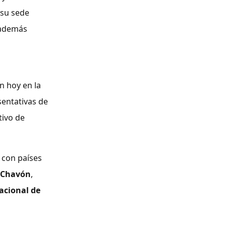
 su sede
 además
n hoy en la
sentativas de
tivo de
 con países
e Chavón
,
nacional de