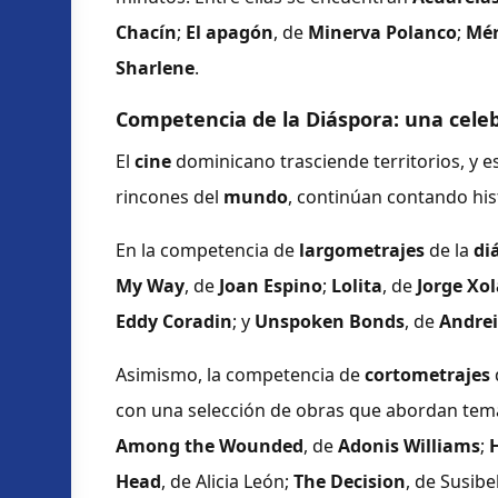
Chacín
;
El apagón
, de
Minerva Polanco
;
Mér
Sharlene
.
Competencia de la Diáspora: una celeb
El
cine
dominicano trasciende territorios, y e
rincones del
mundo
, continúan contando his
En la competencia de
largometrajes
de la
di
My Way
, de
Joan Espino
;
Lolita
, de
Jorge Xo
Eddy Coradin
; y
Unspoken Bonds
, de
Andrei
Asimismo, la competencia de
cortometrajes
con una selección de obras que abordan tema
Among the Wounded
, de
Adonis Williams
;
Head
, de Alicia León;
The Decision
, de Susibe