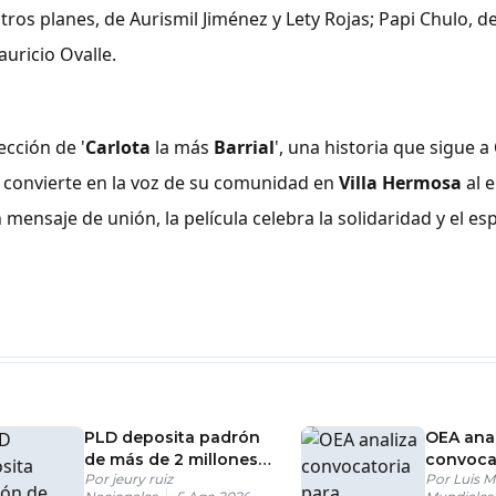
stros planes, de Aurismil Jiménez y Lety Rojas; Papi Chulo, 
Mauricio Ovalle.
ección de '
Carlota
la más
Barrial
', una historia que sigue a
e convierte en la voz de su comunidad en
Villa Hermosa
al e
nsaje de unión, la película celebra la solidaridad y el esp
PLD deposita padrón
OEA anal
de más de 2 millones
convoca
Por
jeury ruiz
Por
Luis M
de miembros ante la
responde