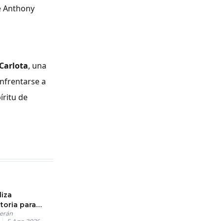
de Anthony
Carlota
, una
nfrentarse a
íritu de
iza
toria para
erán
r a situación