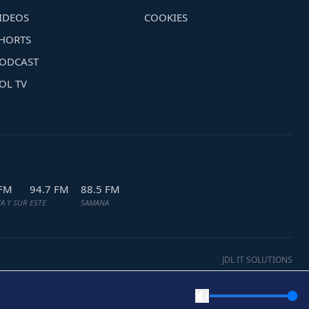
IDEOS
COOKIES
HORTS
ODCAST
OL TV
 FM
94.7 FM
88.5 FM
A Y SUR
ESTE
SAMANA
JDL IT SOLUTIONS