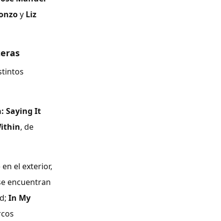
onzo
y
Liz
teras
stintos
: Saying It
Within
, de
o
en el exterior,
 se encuentran
id;
In My
rcos