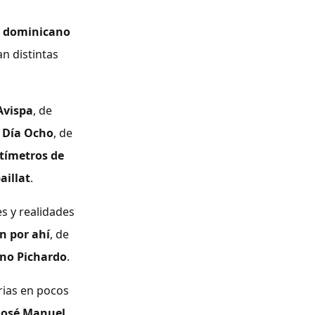
e
dominicano
n distintas
Avispa
, de
;
Día Ocho
, de
tímetros de
aillat
.
es y realidades
n por ahí
, de
no Pichardo
.
rias en pocos
José Manuel