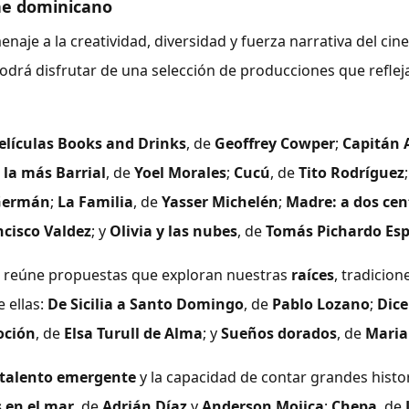
ine dominicano
naje a la creatividad, diversidad y fuerza narrativa del cin
odrá disfrutar de una selección de producciones que refleja
elículas
Books and Drinks
, de
Geoffrey Cowper
;
Capitán 
 la más Barrial
, de
Yoel Morales
;
Cucú
, de
Tito Rodríguez
 Germán
;
La Familia
, de
Yasser Michelén
;
Madre: a dos cen
ncisco Valdez
; y
Olivia y las nubes
, de
Tomás Pichardo Esp
reúne propuestas que exploran nuestras
raíces
, tradicion
 ellas:
De Sicilia a Santo Domingo
, de
Pablo Lozano
;
Dice
oción
, de
Elsa Turull de Alma
; y
Sueños dorados
, de
Maria
talento emergente
y la capacidad de contar grandes histo
 en el mar
, de
Adrián Díaz
y
Anderson Mojica
;
Chepa
, de