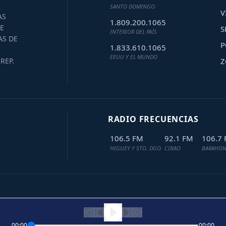
SANTO DOMINGO
V
AS
1.809.200.1065
E
S
INTERIOR DEL PAÍS
AS DE
P
1.833.610.1065
EEUU Y EL MUNDO
Z
REP.
RADIO FRECUENCIAS
106.5 FM
92.1 FM
106.7
HIGUEY Y STO. DGO.
CIBAO
BARAHON
00:00
00:00