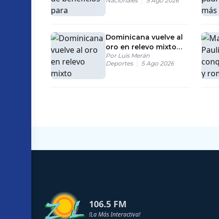
Nacionales
5 Ago 2026
del Poder Judicial
Dominicana vuelve al
oro en relevo mixto
Por
Luis Merán
4&#215;100 tras fallo
Deportes
5 Ago 2026
favorable en apelación
106.5 FM
!La Más Interactiva!