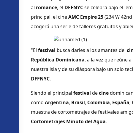
al
romance
, el
DFFNYC
se celebra bajo el le
principal, el cine
AMC Empire 25
(234 W 42nd S
acogerá una serie de talleres gratuitos y abie
"El
festival
busca darles a los amantes del
ci
República Dominicana
, a la vez que reúne 
nuestra isla y de su diáspora bajo un solo te
DFFNYC
.
Siendo el principal
festival
de
cine
dominicano
como
Argentina
,
Brasil
,
Colombia
,
España
;
muestra de cortometrajes de festivales amig
Cortometrajes Minuto del Agua
.