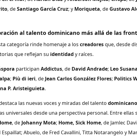
ito
, de
Santiago García Cruz
; y
Moriqueta
, de
Gustavo Al
ración al talento dominicano más allá de las fron
sta categoría rinde homenaje a los
creadores
que, desde di
torias que reflejan su
identidad
y raíces.
áspora
participan
Addictus
, de
David Andrade
;
Leo Susana
lalpa
;
Più di ieri
, de
Jean Carlos González Flores
;
Politics 
na P. Aristeiguieta
.
destaca las nuevas voces y miradas del talento
dominican
s universales desde una perspectiva personal. Entre ellas
Home
, de
Johanny Mota
;
Home, Sick Home
, de Jamlec Dav
l Espaillat; Abuelo, de Fred Cavallini, Titta Notarangelo y Ma