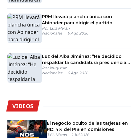
PRM llevará plancha única con
Abinader para dirigir el partido
Por
Luis Merán
Nacionales
6 Ago 2026
Luz del Alba Jiménez: “He decidido
respaldar la candidatura presidencial
Por
jeury ruiz
de Carolina Mejía”
Nacionales
6 Ago 2026
VIDEOS
El negocio oculto de las tarjetas en
RD: 4% del PIB en comisiones
3.6K
Vistas
1 Jul 2026