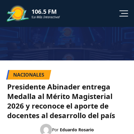
106.5 FM
!La Más Interactiva!
PROGRAMACION
NOTICIAS
VIDEOS
NACIONALES
SHORTS
Presidente Abinader entrega
Medalla al Mérito Magisterial
PODCAST
2026 y reconoce el aporte de
docentes al desarrollo del país
ZOL TV
Por
Eduardo Rosario