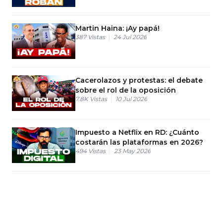
Martin Haina: ¡Ay papá!
387
Vistas
24 Jul 2026
Cacerolazos y protestas: el debate
sobre el rol de la oposición
7.8K
Vistas
10 Jul 2026
Impuesto a Netflix en RD: ¿Cuánto
costarán las plataformas en 2026?
494
Vistas
23 May 2026