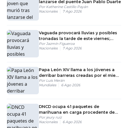
lanzarse del puente Juan Pablo Duarte
Por
Katherine Castillo Payán
Nacionales
7 Ago 2026
Vaguada provocará lluvias y posibles
tronadas la tarde de este viernes;
Por
Jazmín Figueroa
continuarán las altas temperaturas
Nacionales
7 Ago 2026
Papa León XIV llama a los jóvenes a
derribar barreras creadas por el miedo
Por
Luis Merán
y los prejuicios
Mundiales
6 Ago 2026
DNCD ocupa 41 paquetes de
marihuana en carga procedente de
Por
jeury ruiz
EE. UU.
Nacionales
6 Ago 2026