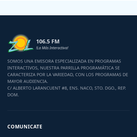
106.5 FM
!La Más Interactiva!
SOMOS UNA EMISORA ESPECIALIZADA EN PROGRAMAS
INTERACTIVOS, NUESTRA PARRILLA PROGRAMÁTICA SE
CARACTERIZA POR LA VARIEDAD, CON LOS PROGRAMAS DE
MAYOR AUDIENCIA.
C/ ALBERTO LARANCUENT #8, ENS. NACO, STO. DGO., REP.
DOM.
COMUNICATE