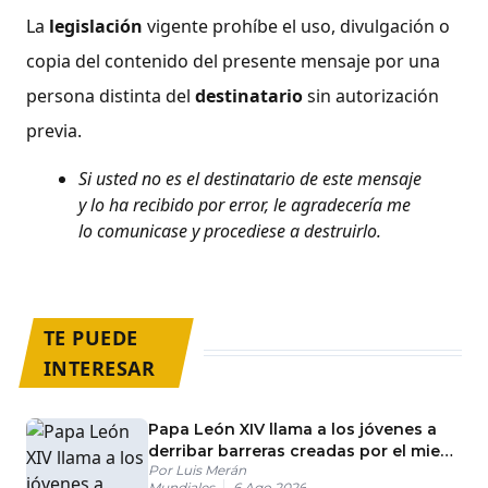
La
legislación
vigente prohíbe el uso, divulgación o
copia del contenido del presente mensaje por una
persona distinta del
destinatario
sin autorización
previa.
Si usted no es el destinatario de este mensaje
y lo ha recibido por error, le agradecería me
lo comunicase y procediese a destruirlo.
TE PUEDE
INTERESAR
Papa León XIV llama a los jóvenes a
derribar barreras creadas por el miedo
Por
Luis Merán
y los prejuicios
Mundiales
6 Ago 2026