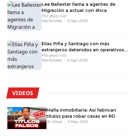
Lee Ballester llama a agentes de
Migración a actuar con ética
Por
jeury ruiz
Nacionales
6 Ago 2026
Elías Piña y Santiago con más
extranjeros detenidos en operativos
Por
jeury ruiz
DGM
Nacionales
6 Ago 2026
VIDEOS
Mafia inmobiliaria: Así fabrican
títulos para robar casas en RD
1K
Vistas
11 May 2026