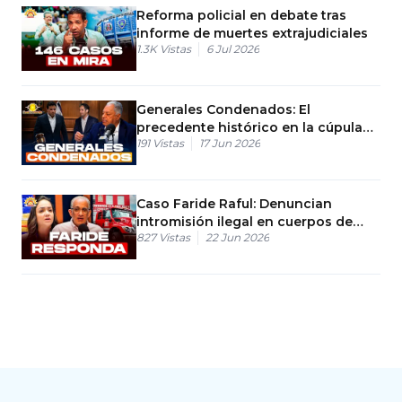
Reforma policial en debate tras
informe de muertes extrajudiciales
1.3K
Vistas
6 Jul 2026
Generales Condenados: El
precedente histórico en la cúpula
191
Vistas
17 Jun 2026
militar
Caso Faride Raful: Denuncian
intromisión ilegal en cuerpos de
827
Vistas
22 Jun 2026
bomberos