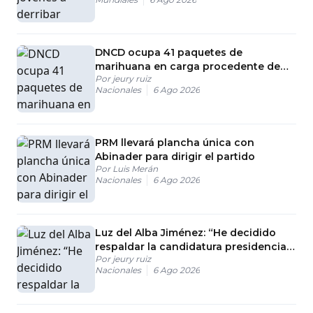
DNCD ocupa 41 paquetes de
marihuana en carga procedente de
Por
jeury ruiz
EE. UU.
Nacionales
6 Ago 2026
PRM llevará plancha única con
Abinader para dirigir el partido
Por
Luis Merán
Nacionales
6 Ago 2026
Luz del Alba Jiménez: “He decidido
respaldar la candidatura presidencial
Por
jeury ruiz
de Carolina Mejía”
Nacionales
6 Ago 2026