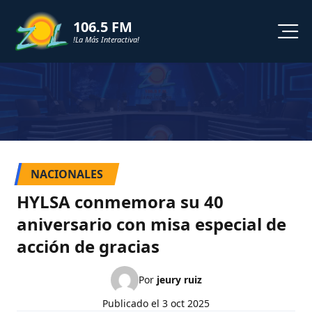
106.5 FM
!La Más Interactiva!
PROGRAMACION
NOTICIAS
VIDEOS
NACIONALES
SHORTS
HYLSA conmemora su 40
aniversario con misa especial de
PODCAST
acción de gracias
ZOL TV
Por
jeury ruiz
Publicado el
3 oct 2025