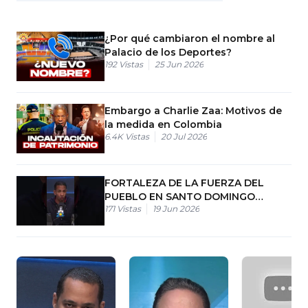
¿Por qué cambiaron el nombre al
Palacio de los Deportes?
192
Vistas
25 Jun 2026
Embargo a Charlie Zaa: Motivos de
la medida en Colombia
6.4K
Vistas
20 Jul 2026
FORTALEZA DE LA FUERZA DEL
PUEBLO EN SANTO DOMINGO
171
Vistas
19 Jun 2026
NORTE