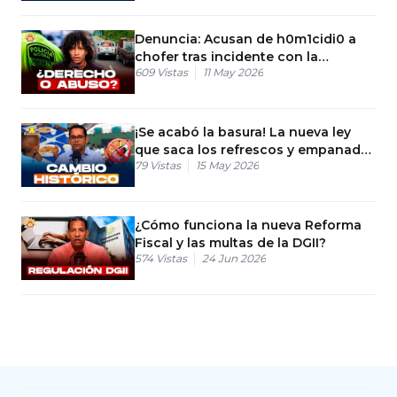
Denuncia: Acusan de h0m1cidi0 a
chofer tras incidente con la
609
Vistas
11 May 2026
DIGESETT
¡Se acabó la basura! La nueva ley
que saca los refrescos y empanadas
79
Vistas
15 May 2026
de los colegios
¿Cómo funciona la nueva Reforma
Fiscal y las multas de la DGII?
574
Vistas
24 Jun 2026