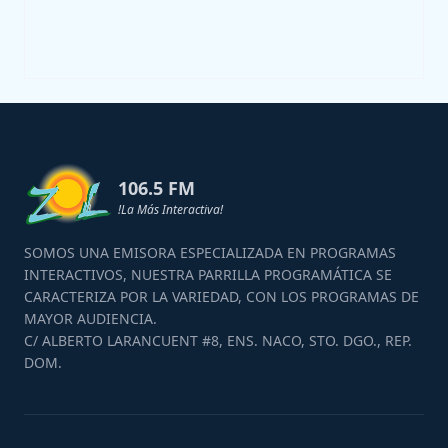
106.5 FM
!La Más Interactiva!
SOMOS UNA EMISORA ESPECIALIZADA EN PROGRAMAS
INTERACTIVOS, NUESTRA PARRILLA PROGRAMÁTICA SE
CARACTERIZA POR LA VARIEDAD, CON LOS PROGRAMAS DE
MAYOR AUDIENCIA.
C/ ALBERTO LARANCUENT #8, ENS. NACO, STO. DGO., REP.
DOM.