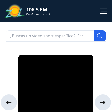
106.5 FM
!La Más Interactiva!
PROGRAMACION
NOTICIAS
VIDEOS
SHORTS
PODCAST
ZOL TV