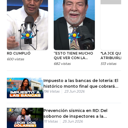
RD CUMPLIÓ
“ESTO TIENE MUCHO
"LA JCE QUIER
QUE VER CON LA
ATRIBUIRLE FI
600
vistas
CAMPAÑA DE LOS
ELECTORALES
682
vistas
513
vistas
ANTIHAITIANOS”
TODO"
Impuesto a las bancas de lotería: El
histórico monto final que cobrará
196
Vistas
23 Jun 2026
Hacienda
Prevención sísmica en RD: Del
soborno de inspectores a la
111
Vistas
25 Jun 2026
fiscalización digital