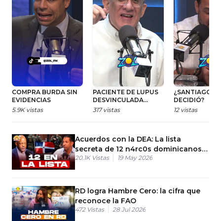
COMPRA BURDA SIN
PACIENTE DE LUPUS
¿SANTIAGO YA
EVIDENCIAS
DESVINCULADA
DECIDIÓ?
SIGUE SIN
5.9K
vistas
317
vistas
12
vistas
PRESTACIONES Y
EXIGEN A JHAEL ISA
RESPONDER
Acuerdos con la DEA: La lista
secreta de 12 n4rc0s dominicanos
20.1K
Vistas
19 May 2026
buscados
RD logra Hambre Cero: la cifra que
reconoce la FAO
472
Vistas
28 Jul 2026