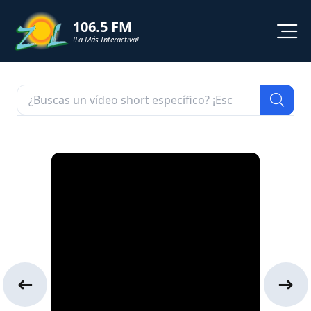
106.5 FM
!La Más Interactiva!
PROGRAMACION
NOTICIAS
VIDEOS
SHORTS
PODCAST
ZOL TV