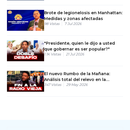
Brote de legionelosis en Manhattan:
Medidas y zonas afectadas
98
Vistas
7 Jul 2026
"Presidente, quien le dijo a usted
que gobernar es ser popular?"
1.1K
Vistas
21 Jul 2026
El nuevo Rumbo de la Mañana:
Análisis total del relevo en la
347
Vistas
29 May 2026
comunicación