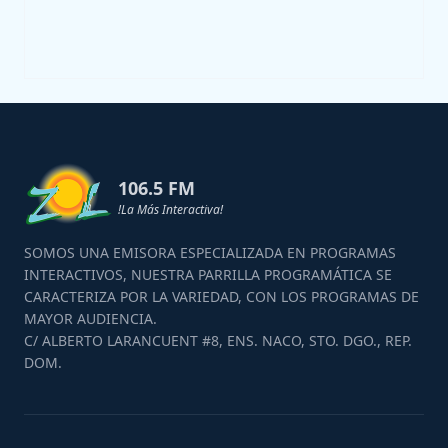
106.5 FM
!La Más Interactiva!
SOMOS UNA EMISORA ESPECIALIZADA EN PROGRAMAS
INTERACTIVOS, NUESTRA PARRILLA PROGRAMÁTICA SE
CARACTERIZA POR LA VARIEDAD, CON LOS PROGRAMAS DE
MAYOR AUDIENCIA.
C/ ALBERTO LARANCUENT #8, ENS. NACO, STO. DGO., REP.
DOM.