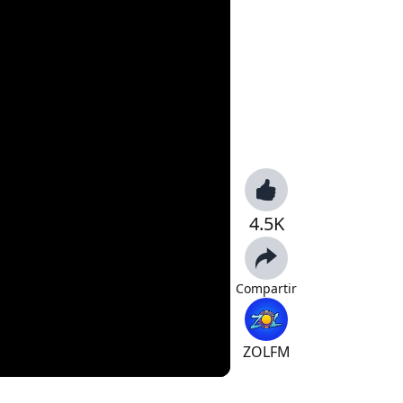
4.5K
Compartir
ZOLFM