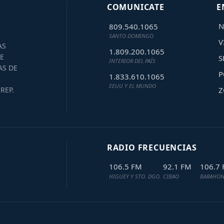
COMUNICATE
E
N
809.540.1065
SANTO DOMINGO
V
AS
1.809.200.1065
E
S
INTERIOR DEL PAÍS
AS DE
P
1.833.610.1065
EEUU Y EL MUNDO
Z
REP.
RADIO FRECUENCIAS
106.5 FM
92.1 FM
106.7
HIGUEY Y STO. DGO.
CIBAO
BARAHON