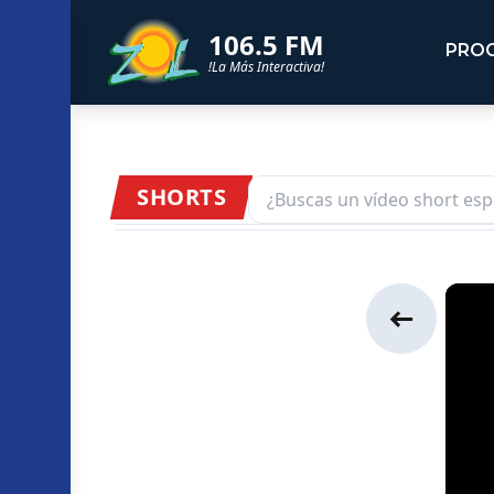
106.5 FM
PRO
!La Más Interactiva!
SHORTS