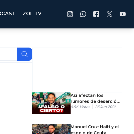
DCAST
ZOL TV
Así afectan los
rumores de deserción
4.9K
Vistas
26 Jun 2026
a las candidaturas
vigentes
Manuel Cruz: Haití y el
espejo de Ceuta