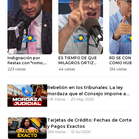
Indignación por
ES TIEMPO DE QUE
RD SE CONSOL
fiestas con "romo,
MILAGROS ORTIZ
COMO HUB
juca y droga" durante
BOSCH SE VAYA A
LOGÍSTICO PA
223
vistas
44
vistas
134
vistas
lluvias tormenta
DESCANSAR PARA SU
EXPORTACIÓN
Melissa
CASA
IMPORTACIÓN
Rebelión en los tribunales: La ley
mordaza que el Consejo impone a
1.1K
Vistas
20 May 2026
los jueces en RD
Tarjetas de Crédito: Fechas de Corte
y Pagos Exactos
256
Vistas
12 Jul 2026