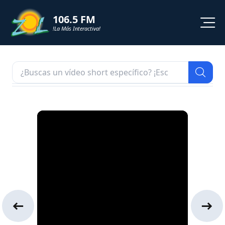
106.5 FM
!La Más Interactiva!
PROGRAMACION
NOTICIAS
VIDEOS
SHORTS
PODCAST
ZOL TV