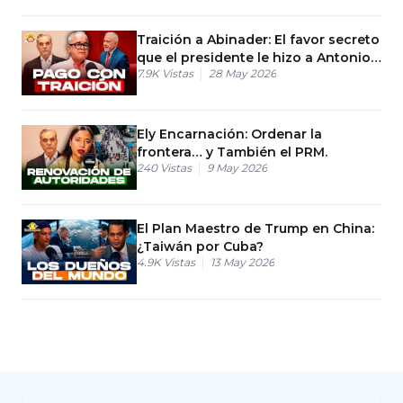
Traición a Abinader: El favor secreto
que el presidente le hizo a Antonio
7.9K
Vistas
28 May 2026
Taveras
Ely Encarnación: Ordenar la
frontera… y También el PRM.
240
Vistas
9 May 2026
El Plan Maestro de Trump en China:
¿Taiwán por Cuba?
4.9K
Vistas
13 May 2026