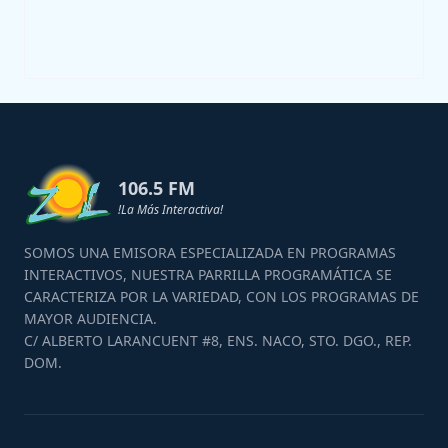
106.5 FM
!La Más Interactiva!
SOMOS UNA EMISORA ESPECIALIZADA EN PROGRAMAS
INTERACTIVOS, NUESTRA PARRILLA PROGRAMÁTICA SE
CARACTERIZA POR LA VARIEDAD, CON LOS PROGRAMAS DE
MAYOR AUDIENCIA.
C/ ALBERTO LARANCUENT #8, ENS. NACO, STO. DGO., REP.
DOM.