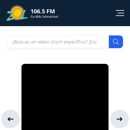
106.5 FM
!La Más Interactiva!
PROGRAMACION
NOTICIAS
VIDEOS
SHORTS
PODCAST
ZOL TV