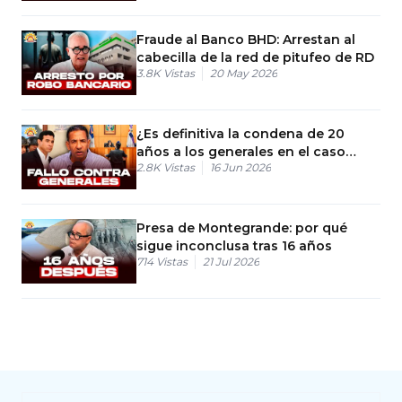
Fraude al Banco BHD: Arrestan al
cabecilla de la red de pitufeo de RD
3.8K
Vistas
20 May 2026
¿Es definitiva la condena de 20
años a los generales en el caso
2.8K
Vistas
16 Jun 2026
Coral?
Presa de Montegrande: por qué
sigue inconclusa tras 16 años
714
Vistas
21 Jul 2026