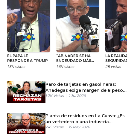
EL PAPA LE
“ABINADER SE HA
LA REALIDAD D
RESPONDE A TRUMP
ENDEUDADO MÁS
SEGURIDAD
QUE DANILO”
CIUDADANA
1.5K
vistas
1.6K
vistas
28
vistas
Paro de tarjetas en gasolineras:
Anadegas exige margen de 8 pesos
1.2K
Vistas
1 Jul 2026
por galón
Planta de residuos en La Cuava: ¿Es
un vertedero o una industria
245
Vistas
15 May 2026
moderna?