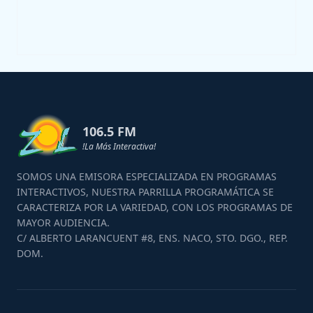
106.5 FM
!La Más Interactiva!
SOMOS UNA EMISORA ESPECIALIZADA EN PROGRAMAS
INTERACTIVOS, NUESTRA PARRILLA PROGRAMÁTICA SE
CARACTERIZA POR LA VARIEDAD, CON LOS PROGRAMAS DE
MAYOR AUDIENCIA.
C/ ALBERTO LARANCUENT #8, ENS. NACO, STO. DGO., REP.
DOM.