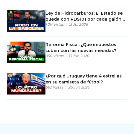
Ley de Hidrocarburos: El Estado se
queda con RD$101 por cada galón
1.2K
Vistas
13 Jul 2026
de gasolina
Reforma Fiscal: ¿Qué impuestos
suben con las nuevas medidas?
950
Vistas
13 Jun 2026
¿Por qué Uruguay tiene 4 estrellas
en su camiseta de fútbol?
562
Vistas
26 Jun 2026