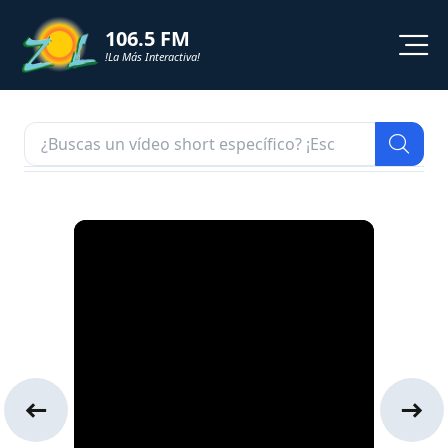
106.5 FM
!La Más Interactiva!
PROGRAMACION
NOTICIAS
VIDEOS
SHORTS
PODCAST
ZOL TV