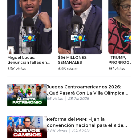
Miguel Lucas:
$64 MILLONES
“TRUMP,
denuncian fallas en
SEMANALES
PRORROGUE E
las primeras 12 horas
PROGRAMA H
1.3K
vistas
5.9K
vistas
181
vistas
de detención
AND HOPE PA
HAITÍ”
Juegos Centroamericanos 2026:
¿Qué Pasará Con La Villa Olímpica
96
Vistas
28 Jul 2026
En RD?
Reforma del PRM: Fijan la
convención nacional para el 9 de
2.8K
Vistas
6 Jul 2026
agosto