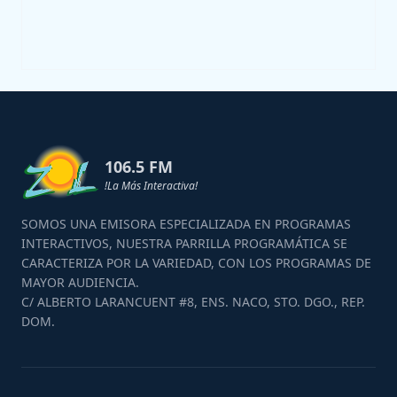
106.5 FM
!La Más Interactiva!
SOMOS UNA EMISORA ESPECIALIZADA EN PROGRAMAS
INTERACTIVOS, NUESTRA PARRILLA PROGRAMÁTICA SE
CARACTERIZA POR LA VARIEDAD, CON LOS PROGRAMAS DE
MAYOR AUDIENCIA.
C/ ALBERTO LARANCUENT #8, ENS. NACO, STO. DGO., REP.
DOM.