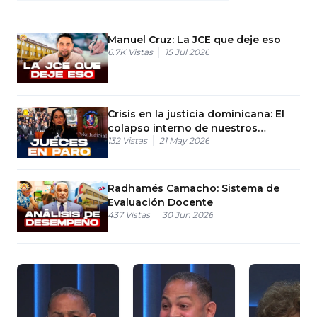
Manuel Cruz: La JCE que deje eso
6.7K
Vistas
15 Jul 2026
Crisis en la justicia dominicana: El
colapso interno de nuestros
132
Vistas
21 May 2026
tribunales
Radhamés Camacho: Sistema de
Evaluación Docente
437
Vistas
30 Jun 2026