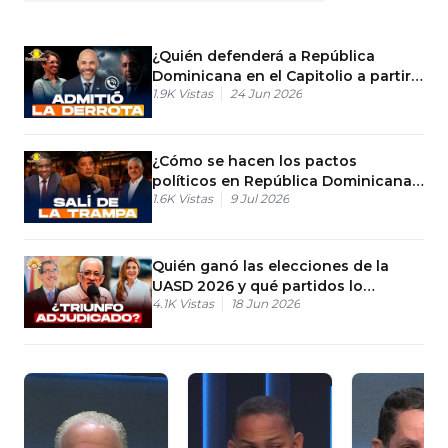
¿Quién defenderá a República
Dominicana en el Capitolio a partir
1.9K
Vistas
24 Jun 2026
de hoy?
¿Cómo se hacen los pactos
políticos en República Dominicana?
1.6K
Vistas
9 Jul 2026
Elecciones RD
Quién ganó las elecciones de la
UASD 2026 y qué partidos lo
4.1K
Vistas
18 Jun 2026
apoyaron