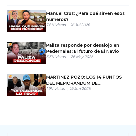
Manuel Cruz: ¿Para qué sirven esos
números?
7.8K
Vistas
16 Jul 2026
Paliza responde por desalojo en
Pedernales: El futuro de El Navío
6.5K
Vistas
26 May 2026
MARTÍNEZ POZO: LOS 14 PUNTOS
DEL MEMORANDUM DE
1.9K
Vistas
19 Jun 2026
ENTENDIMIENTO ENTRE ESTADOS
UNIDOS E IRÁN