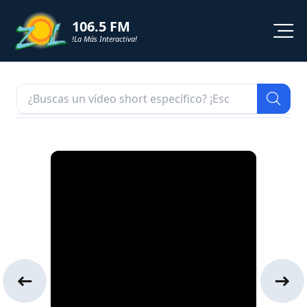
106.5 FM
!La Más Interactiva!
PROGRAMACION
NOTICIAS
VIDEOS
SHORTS
PODCAST
ZOL TV