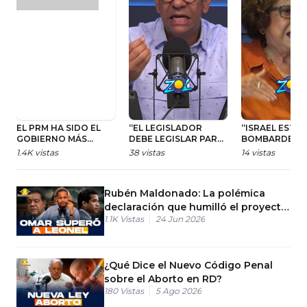
EL PRM HA SIDO EL
“EL LEGISLADOR
“ISRAEL ESTÁ
GOBIERNO MÁS
DEBE LEGISLAR PARA
BOMBARDEA
GOLPEADO DE LA
LOS DERECHOS PERO
YEMEN”
1.4K
vistas
38
vistas
14
vistas
HISTORIA
TAMBIÉN PARA
DEBERES”
Rubén Maldonado: La polémica
declaración que humilló el proyecto
1.1K
Vistas
24 Jun 2026
de Omar
¿Qué Dice el Nuevo Código Penal
sobre el Aborto en RD?
180
Vistas
5 Ago 2026