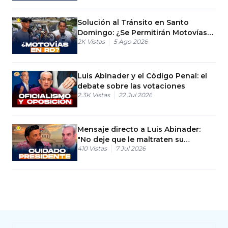
Solución al Tránsito en Santo
Domingo: ¿Se Permitirán Motovías
2K
Vistas
5 Ago 2026
en RD?
Luis Abinader y el Código Penal: el
debate sobre las votaciones
2.3K
Vistas
22 Jul 2026
Mensaje directo a Luis Abinader:
"No deje que le maltraten su
410
Vistas
7 Jul 2026
gobierno"