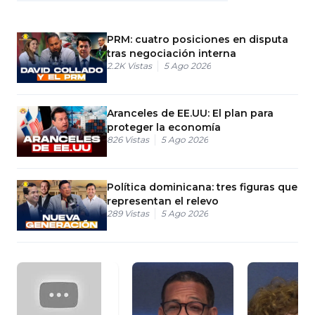
PRM: cuatro posiciones en disputa
tras negociación interna
2.2K
Vistas
5 Ago 2026
Aranceles de EE.UU: El plan para
proteger la economía
826
Vistas
5 Ago 2026
Política dominicana: tres figuras que
representan el relevo
289
Vistas
5 Ago 2026