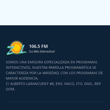
106.5 FM
!La Más Interactiva!
SOMOS UNA EMISORA ESPECIALIZADA EN PROGRAMAS
INTERACTIVOS, NUESTRA PARRILLA PROGRAMÁTICA SE
CARACTERIZA POR LA VARIEDAD, CON LOS PROGRAMAS DE
MAYOR AUDIENCIA.
C/ ALBERTO LARANCUENT #8, ENS. NACO, STO. DGO., REP.
DOM.