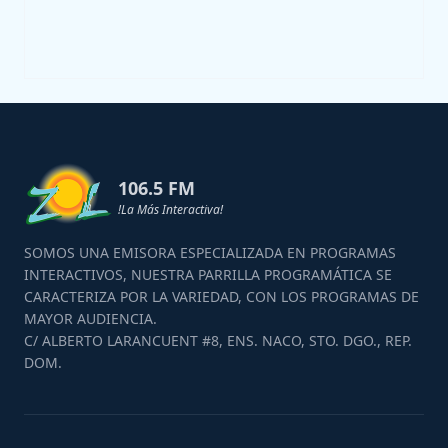
106.5 FM
!La Más Interactiva!
SOMOS UNA EMISORA ESPECIALIZADA EN PROGRAMAS
INTERACTIVOS, NUESTRA PARRILLA PROGRAMÁTICA SE
CARACTERIZA POR LA VARIEDAD, CON LOS PROGRAMAS DE
MAYOR AUDIENCIA.
C/ ALBERTO LARANCUENT #8, ENS. NACO, STO. DGO., REP.
DOM.