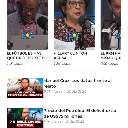
EL FÚTBOL ES MÁS
HILLARY CLINTON
EL PRM HACE 
QUE UN DEPORTE Y
ACUSA
MISMO QUE LE
MERECE
ENCUBRIMIENTO EN
CRITICÓ AL PL
143
vistas
1.2K
vistas
200
vistas
RECONOCIMIENTO
CASO EPSTEIN
HISTÓRICO EN RD
Manuel Cruz: Los datos frente al
relato
8.7K
Vistas
30 Jul 2026
Precio del Petróleo: El déficit extra
de US$75 millones
1.4K
Vistas
31 Jul 2026