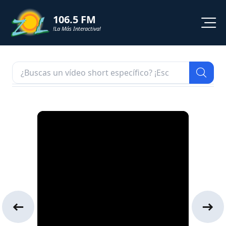
106.5 FM
!La Más Interactiva!
PROGRAMACION
NOTICIAS
VIDEOS
SHORTS
PODCAST
ZOL TV