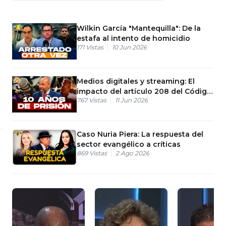
Wilkin García "Mantequilla": De la
estafa al intento de homicidio
171
Vistas
10 Jun 2026
Medios digitales y streaming: El
impacto del artículo 208 del Código
767
Vistas
11 Jun 2026
Penal
Caso Nuria Piera: La respuesta del
sector evangélico a críticas
869
Vistas
2 Ago 2026