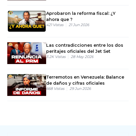
Aprobaron la reforma fiscal: ¿Y
ahora que ?
421
Vistas
21 Jun 2026
Las contradicciones entre los dos
peritajes oficiales del Jet Set
3.2K
Vistas
28 May 2026
Terremotos en Venezuela: Balance
de daños y cifras oficiales
668
Vistas
29 Jun 2026