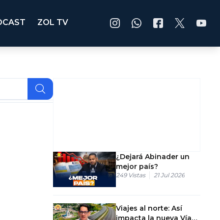
DCAST
ZOL TV
¿Dejará Abinader un
mejor país?
249
Vistas
21 Jul 2026
Viajes al norte: Así
impacta la nueva Vía