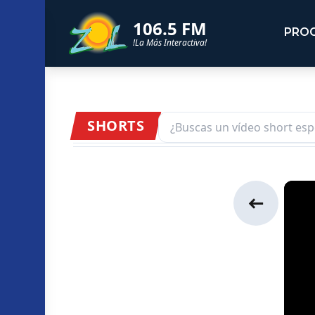
106.5 FM
PRO
!La Más Interactiva!
SHORTS