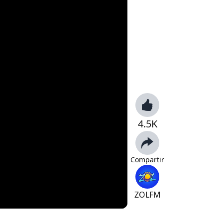
4.5K
Compartir
ZOLFM