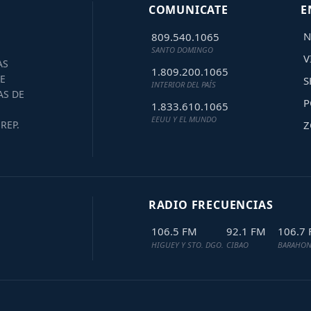
COMUNICATE
E
N
809.540.1065
SANTO DOMINGO
V
AS
1.809.200.1065
E
S
INTERIOR DEL PAÍS
AS DE
P
1.833.610.1065
EEUU Y EL MUNDO
Z
REP.
RADIO FRECUENCIAS
106.5 FM
92.1 FM
106.7
HIGUEY Y STO. DGO.
CIBAO
BARAHON