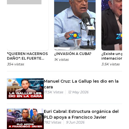
"QUIEREN HACERNOS
¿INVASIÓN A CUBA?
¿Existe un pla
DAÑO": EL FUERTE
internacional 
1K
vistas
RECLAMO DE
trasladar la p
354
vistas
3.5K
vistas
ADIMARS AL
de Haití a RD?
GOBIERNO
Manuel Cruz: La Gallup les dio en la
cara
17.5K
Vistas
12 May 2026
Euri Cabral: Estructura orgánica del
PLD apoya a Francisco Javier
782
Vistas
9 Jun 2026