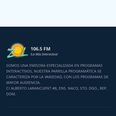
106.5 FM
!La Más Interactiva!
SOMOS UNA EMISORA ESPECIALIZADA EN PROGRAMAS
INTERACTIVOS, NUESTRA PARRILLA PROGRAMÁTICA SE
CARACTERIZA POR LA VARIEDAD, CON LOS PROGRAMAS DE
MAYOR AUDIENCIA.
C/ ALBERTO LARANCUENT #8, ENS. NACO, STO. DGO., REP.
DOM.