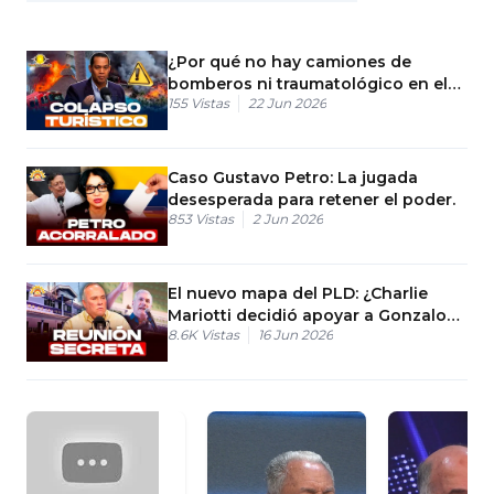
¿Por qué no hay camiones de
bomberos ni traumatológico en el
155
Vistas
22 Jun 2026
Este?
Caso Gustavo Petro: La jugada
desesperada para retener el poder.
853
Vistas
2 Jun 2026
El nuevo mapa del PLD: ¿Charlie
Mariotti decidió apoyar a Gonzalo
8.6K
Vistas
16 Jun 2026
Castillo?