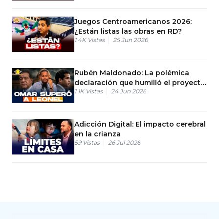
Juegos Centroamericanos 2026:
¿Están listas las obras en RD?
1.4K
Vistas
25 Jun 2026
Rubén Maldonado: La polémica
declaración que humilló el proyecto
1.1K
Vistas
24 Jun 2026
de Omar
Adicción Digital: El impacto cerebral
en la crianza
59
Vistas
26 Jul 2026