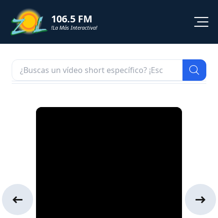
106.5 FM
!La Más Interactiva!
PROGRAMACION
NOTICIAS
VIDEOS
SHORTS
PODCAST
ZOL TV