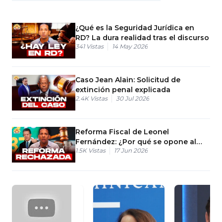
¿Qué es la Seguridad Jurídica en
RD? La dura realidad tras el discurso
341
Vistas
14 May 2026
Caso Jean Alain: Solicitud de
extinción penal explicada
2.4K
Vistas
30 Jul 2026
Reforma Fiscal de Leonel
Fernández: ¿Por qué se opone al
1.5K
Vistas
17 Jun 2026
plan del gobierno?