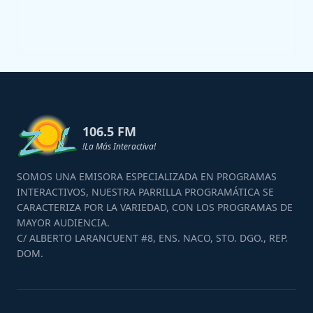
106.5 FM
!La Más Interactiva!
SOMOS UNA EMISORA ESPECIALIZADA EN PROGRAMAS
INTERACTIVOS, NUESTRA PARRILLA PROGRAMÁTICA SE
CARACTERIZA POR LA VARIEDAD, CON LOS PROGRAMAS DE
MAYOR AUDIENCIA.
C/ ALBERTO LARANCUENT #8, ENS. NACO, STO. DGO., REP.
DOM.