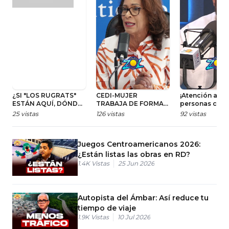
¿SI "LOS RUGRATS"
CEDI-MUJER
¡Atención a las
ESTÁN AQUÍ, DÓNDE
TRABAJA DE FORMA
personas con
ESTÁN?
INTEGRAL CON LA
discapacidad!
25
vistas
126
vistas
92
vistas
COMUNIDAD PARA
APOYAR Y EDUCAR A
LAS MUJERES
Juegos Centroamericanos 2026:
¿Están listas las obras en RD?
1.4K
Vistas
25 Jun 2026
Autopista del Ámbar: Así reduce tu
tiempo de viaje
1.9K
Vistas
10 Jul 2026