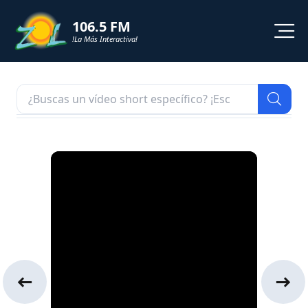
106.5 FM
!La Más Interactiva!
PROGRAMACION
NOTICIAS
VIDEOS
SHORTS
PODCAST
ZOL TV