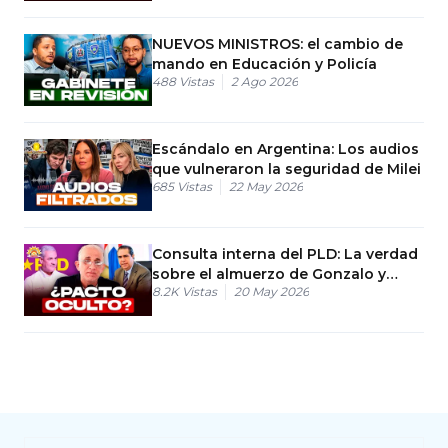
NUEVOS MINISTROS: el cambio de
mando en Educación y Policía
488
Vistas
2 Ago 2026
Escándalo en Argentina: Los audios
que vulneraron la seguridad de Milei
685
Vistas
22 May 2026
Consulta interna del PLD: La verdad
sobre el almuerzo de Gonzalo y
8.2K
Vistas
20 May 2026
Francisco Javier