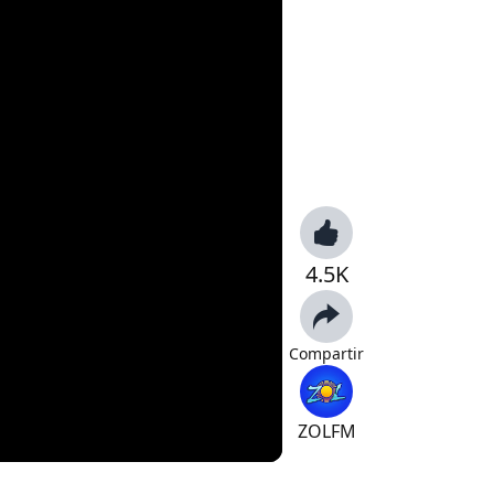
4.5K
Compartir
ZOLFM