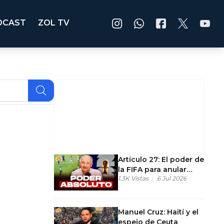
DCAST
ZOL TV
Artículo 27: El poder de
la FIFA para anular
1.3K
Vistas
6 Jul 2026
sanciones
Manuel Cruz: Haití y el
espejo de Ceuta