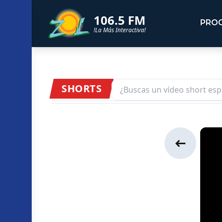
106.5 FM
PRO
!La Más Interactiva!
SHORTS