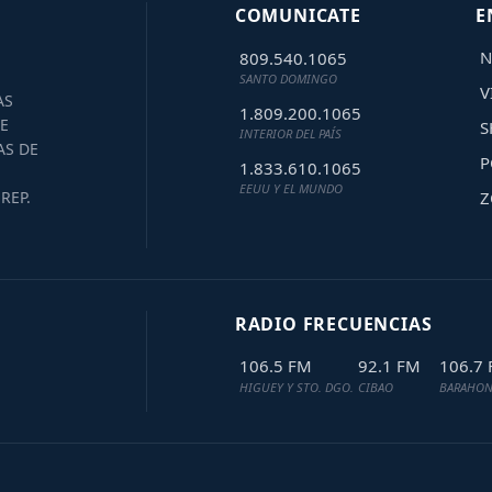
COMUNICATE
E
N
809.540.1065
SANTO DOMINGO
V
AS
1.809.200.1065
E
S
INTERIOR DEL PAÍS
AS DE
P
1.833.610.1065
EEUU Y EL MUNDO
Z
REP.
RADIO FRECUENCIAS
106.5 FM
92.1 FM
106.7
HIGUEY Y STO. DGO.
CIBAO
BARAHON