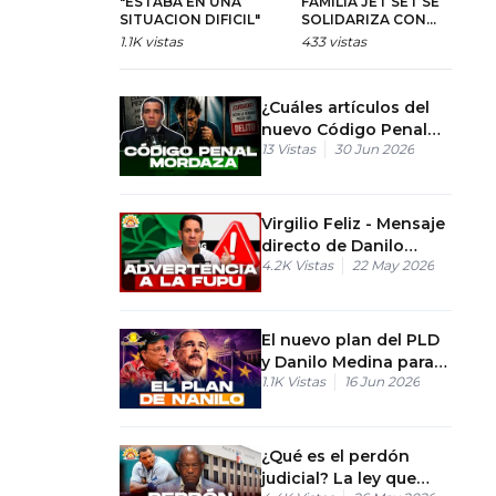
"ESTABA EN UNA
FAMILIA JET SET SE
⚠
SITUACION DIFICIL"
SOLIDARIZA CON
I
FAMILIARES DE LAS
D
1.1K
vistas
433
vistas
19
VÍCTIMAS
#
#
#
¿Cuáles artículos del
#
nuevo Código Penal
13
Vistas
30 Jun 2026
en RD limitan la
libertad de expresión?
Virgilio Feliz - Mensaje
directo de Danilo
4.2K
Vistas
22 May 2026
Medina a la Fuerza del
Pueblo
El nuevo plan del PLD
y Danilo Medina para
1.1K
Vistas
16 Jun 2026
volver al poder
¿Qué es el perdón
judicial? La ley que