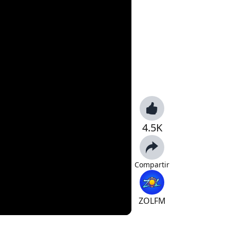
4.5K
Compartir
ZOLFM