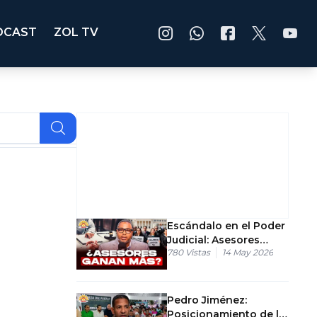
DCAST
ZOL TV
Escándalo en el Poder
Judicial: Asesores
780
Vistas
14 May 2026
ganan más que los
Jueces de Corte
Pedro Jiménez:
Posicionamiento de la