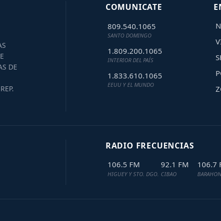
COMUNICATE
E
N
809.540.1065
SANTO DOMINGO
V
AS
1.809.200.1065
E
S
INTERIOR DEL PAÍS
AS DE
P
1.833.610.1065
EEUU Y EL MUNDO
Z
REP.
RADIO FRECUENCIAS
106.5 FM
92.1 FM
106.7
HIGUEY Y STO. DGO.
CIBAO
BARAHON