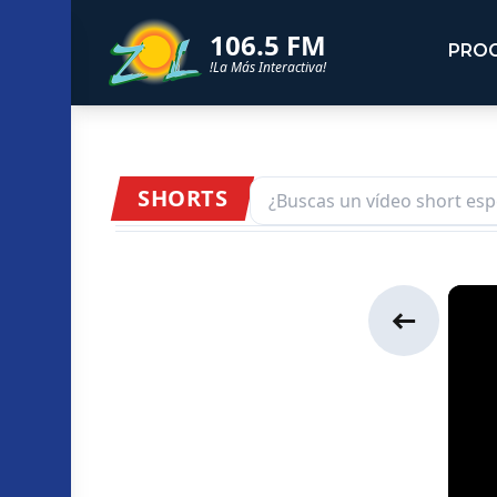
106.5 FM
PRO
!La Más Interactiva!
SHORTS