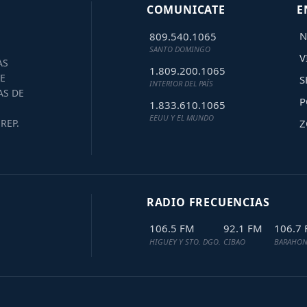
COMUNICATE
E
N
809.540.1065
SANTO DOMINGO
V
AS
1.809.200.1065
E
S
INTERIOR DEL PAÍS
AS DE
P
1.833.610.1065
EEUU Y EL MUNDO
Z
REP.
RADIO FRECUENCIAS
106.5 FM
92.1 FM
106.7
HIGUEY Y STO. DGO.
CIBAO
BARAHON