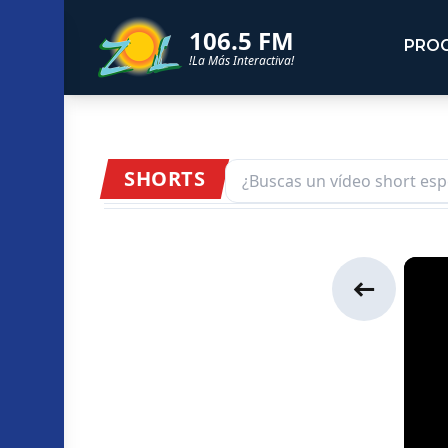
106.5 FM
PRO
!La Más Interactiva!
SHORTS