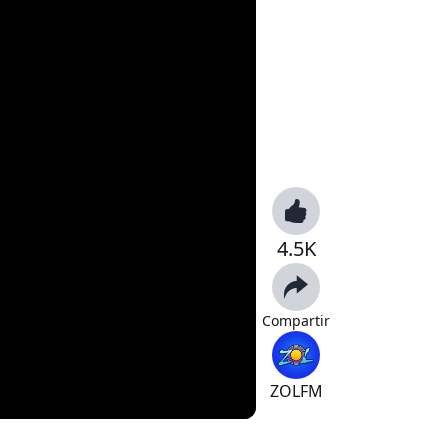
4.5K
Compartir
ZOLFM