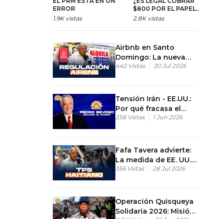
EL PRM ESTÁ EN UN
¿ES LEGAL COBRAR
E
ERROR
$800 POR EL PAPEL
C
DE BUENA
M
1.9K
vistas
2.8K
vistas
1.
CONDUCTA?
P
P
Airbnb en Santo
Domingo: La nueva
442
Vistas
30 Jul 2026
propuesta de ley e
impuestos
Tensión Irán - EE.UU.:
Por qué fracasa el
258
Vistas
1 Jun 2026
cese al fuego hoy
Fafa Tavera advierte:
La medida de EE. UU.
356
Vistas
28 Jul 2026
desestabilizará
República Dominicana
Operación Quisqueya
Solidaria 2026: Misión