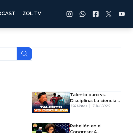
DCAST
ZOL TV
Talento puro vs.
Disciplina: La ciencia
164
Vistas
7 Jul 2026
detrás de Messi y
Cristiano Ronaldo
Rebelión en el
Congreso: 4