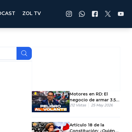
DCAST
ZOL TV
Motores en RD: El
negocio de armar 3.5
212
Vistas
25 May 2026
millones de
motocicletas sin
registro
Artículo 18 de la
Constitución: ¿Quiénes