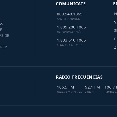
COMUNICATE
E
N
809.540.1065
SANTO DOMINGO
V
AS
1.809.200.1065
E
S
INTERIOR DEL PAÍS
AS DE
P
1.833.610.1065
EEUU Y EL MUNDO
Z
REP.
RADIO FRECUENCIAS
106.5 FM
92.1 FM
106.7
HIGUEY Y STO. DGO.
CIBAO
BARAHON