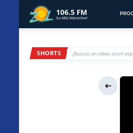
106.5 FM
PRO
!La Más Interactiva!
SHORTS