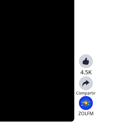
4.5K
Compartir
ZOLFM