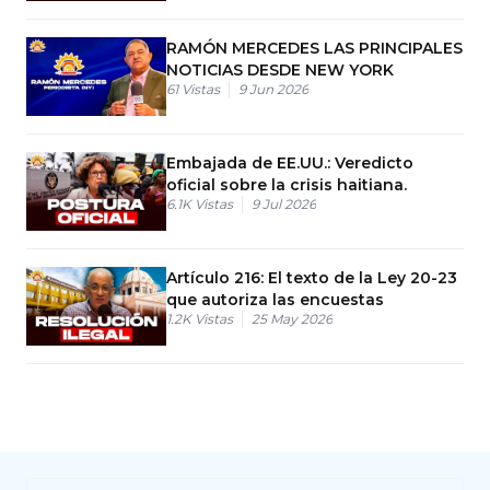
RAMÓN MERCEDES LAS PRINCIPALES
NOTICIAS DESDE NEW YORK
61
Vistas
9 Jun 2026
Embajada de EE.UU.: Veredicto
oficial sobre la crisis haitiana.
6.1K
Vistas
9 Jul 2026
Artículo 216: El texto de la Ley 20-23
que autoriza las encuestas
1.2K
Vistas
25 May 2026