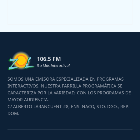
106.5 FM
!La Más Interactiva!
SOMOS UNA EMISORA ESPECIALIZADA EN PROGRAMAS
INTERACTIVOS, NUESTRA PARRILLA PROGRAMÁTICA SE
CARACTERIZA POR LA VARIEDAD, CON LOS PROGRAMAS DE
MAYOR AUDIENCIA.
C/ ALBERTO LARANCUENT #8, ENS. NACO, STO. DGO., REP.
DOM.