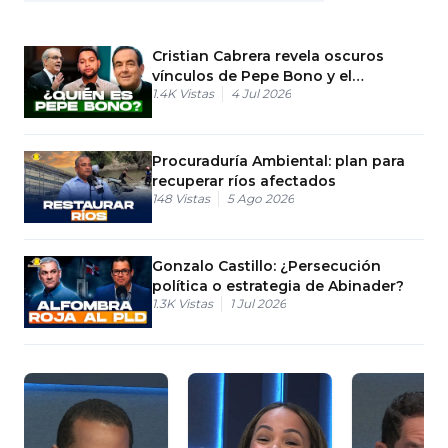
Cristian Cabrera revela oscuros
vínculos de Pepe Bono y el
1.4K
Vistas
4 Jul 2026
Gobierno dominicano
Procuraduría Ambiental: plan para
recuperar ríos afectados
148
Vistas
5 Ago 2026
Gonzalo Castillo: ¿Persecución
política o estrategia de Abinader?
1.3K
Vistas
1 Jul 2026