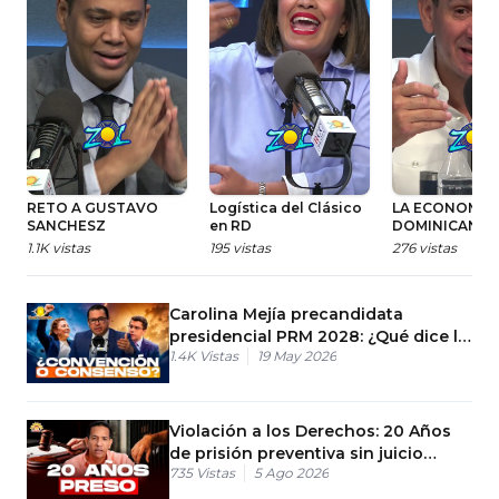
RETO A GUSTAVO
Logística del Clásico
LA ECONOMÍA
SANCHESZ
en RD
DOMINICANA
TERMINARÁ E
1.1K
vistas
195
vistas
276
vistas
EN POSITIVO
Carolina Mejía precandidata
presidencial PRM 2028: ¿Qué dice la
1.4K
Vistas
19 May 2026
ley?
Violación a los Derechos: 20 Años
de prisión preventiva sin juicio
735
Vistas
5 Ago 2026
previo