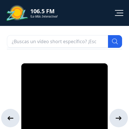
106.5 FM
!La Más Interactiva!
PROGRAMACION
NOTICIAS
VIDEOS
SHORTS
PODCAST
ZOL TV