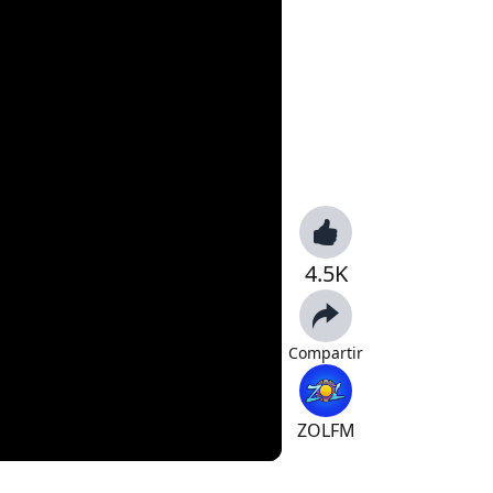
4.5K
Compartir
ZOLFM