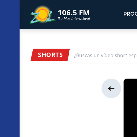
106.5 FM
PRO
!La Más Interactiva!
SHORTS