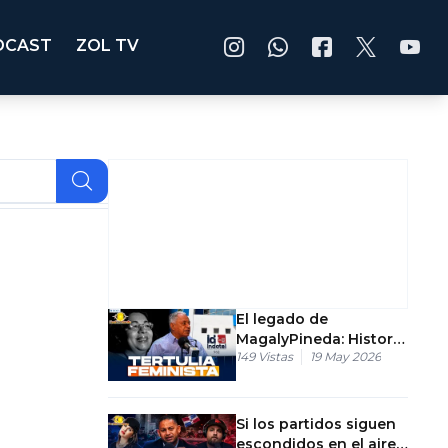
DCAST
ZOL TV
El legado de
MagalyPineda: Historia
149
Vistas
19 May 2026
del feminismo
auténtico en RD
Si los partidos siguen
escondidos en el aire