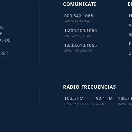
COMUNICATE
E
N
809.540.1065
SANTO DOMINGO
V
AS
1.809.200.1065
E
S
INTERIOR DEL PAÍS
AS DE
P
1.833.610.1065
EEUU Y EL MUNDO
Z
REP.
RADIO FRECUENCIAS
106.5 FM
92.1 FM
106.7
HIGUEY Y STO. DGO.
CIBAO
BARAHON