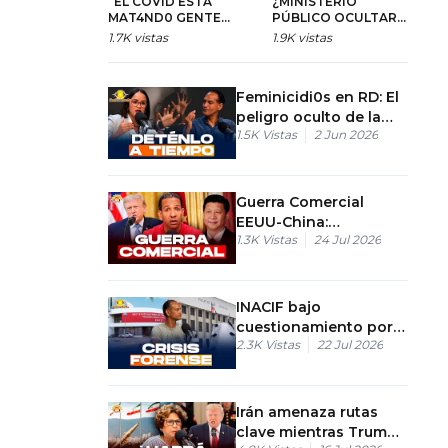
“EL COVID ESTÁ
¿MINISTERIO
“
MAT4ND0 GENTE
PÚBLICO OCULTAR
P
IGUALITO QUE EN
PRUEBAS Y CREA
R
1.7K
vistas
1.9K
vistas
8
AQUELLOS TIEMPOS”
EXPEDIENTES
P
INFLADOS?
C
Feminicidi0s en RD: El
peligro oculto de la
1.5K
Vistas
2 Jun 2026
independencia
económica
Guerra Comercial
EEUU-China:
1.3K
Vistas
24 Jul 2026
Consecuencias para
RD
INACIF bajo
cuestionamiento por
2.3K
Vistas
22 Jul 2026
manejo de cadáveres
Irán amenaza rutas
clave mientras Trump