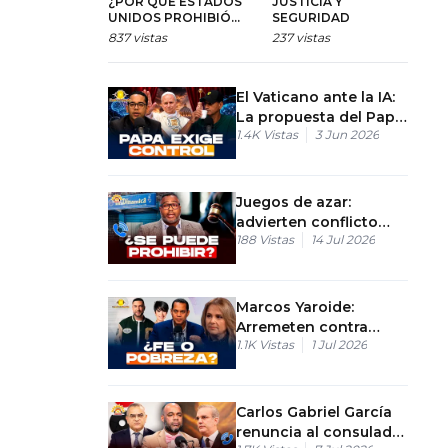
¿POR QUÉ ESTADOS
JUSTICIA Y
“
UNIDOS PROHIBIÓ
SEGURIDAD
M
ENTRADA DE
837
vistas
237
vistas
5
MANGOS
DOMINICANOS?
El Vaticano ante la IA:
La propuesta del Papa
1.4K
Vistas
3 Jun 2026
para desarmar la
tecnología
Juegos de azar:
advierten conflicto
188
Vistas
14 Jul 2026
constitucional por la
publicidad
Marcos Yaroide:
Arremeten contra
1.1K
Vistas
1 Jul 2026
periodista por
"perseguir" a pastores
en RD
Carlos Gabriel García
renuncia al consulado