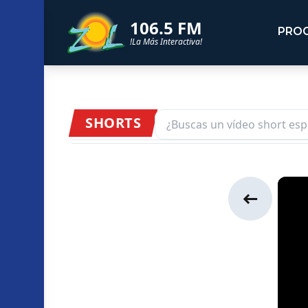
106.5 FM
PRO
!La Más Interactiva!
SHORTS