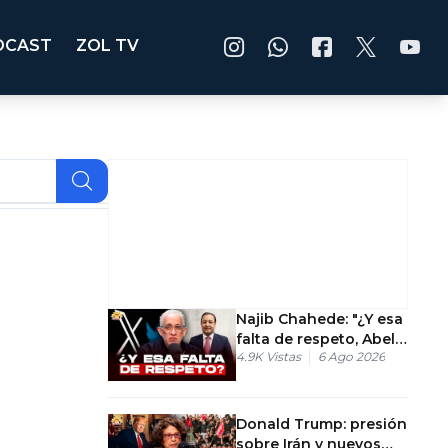
DCAST
ZOL TV
Najib Chahede: "¿Y esa
falta de respeto, Abel
4.9K
Vistas
6 Ago 2026
Martinez?"
Donald Trump: presión
sobre Irán y nuevos