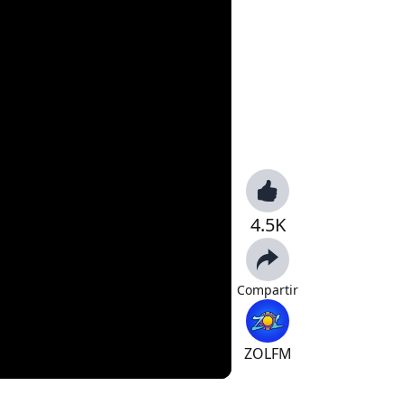
4.5K
Compartir
ZOLFM