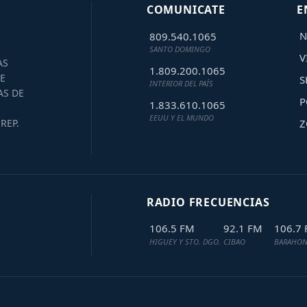
COMUNICATE
E
N
809.540.1065
SANTO DOMINGO
V
AS
1.809.200.1065
E
S
INTERIOR DEL PAÍS
AS DE
P
1.833.610.1065
EEUU Y EL MUNDO
Z
REP.
RADIO FRECUENCIAS
106.5 FM
92.1 FM
106.7
HIGUEY Y STO. DGO.
CIBAO
BARAHON