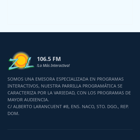
106.5 FM
!La Más Interactiva!
SOMOS UNA EMISORA ESPECIALIZADA EN PROGRAMAS
INTERACTIVOS, NUESTRA PARRILLA PROGRAMÁTICA SE
CARACTERIZA POR LA VARIEDAD, CON LOS PROGRAMAS DE
MAYOR AUDIENCIA.
C/ ALBERTO LARANCUENT #8, ENS. NACO, STO. DGO., REP.
DOM.