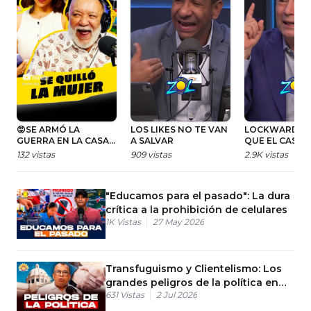
😡SE ARMÓ LA
LOS LIKES NO TE VAN
LOCKWARD A
GUERRA EN LA CASA
A SALVAR
QUE EL CASO 
😡 #zolfm #rd #risas
CONTRA SE LL
132
vistas
909
vistas
2.9K
vistas
#comedia #chistes
JUICIO “HAST
#chisme #gracioso
UNA SERVILLE
#memes #parejas
SUCIA”
"Educamos para el pasado": La dura
crítica a la prohibición de celulares
1K
Vistas
27 May 2026
Transfuguismo y Clientelismo: Los
grandes peligros de la política en
631
Vistas
2 Jul 2026
RD