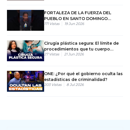
FORTALEZA DE LA FUERZA DEL
PUEBLO EN SANTO DOMINGO
171
Vistas
19 Jun 2026
NORTE
Cirugía plástica segura: El límite de
procedimientos que tu cuerpo
27
Vistas
21 Jun 2026
resiste
ONE: ¿Por qué el gobierno oculta las
estadísticas de criminalidad?
203
Vistas
8 Jul 2026