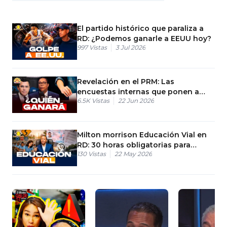
El partido histórico que paraliza a
RD: ¿Podemos ganarle a EEUU hoy?
997
Vistas
3 Jul 2026
Revelación en el PRM: Las
encuestas internas que ponen a
6.5K
Vistas
22 Jun 2026
David Collado arriba
Milton morrison Educación Vial en
RD: 30 horas obligatorias para
130
Vistas
22 May 2026
poder graduarse