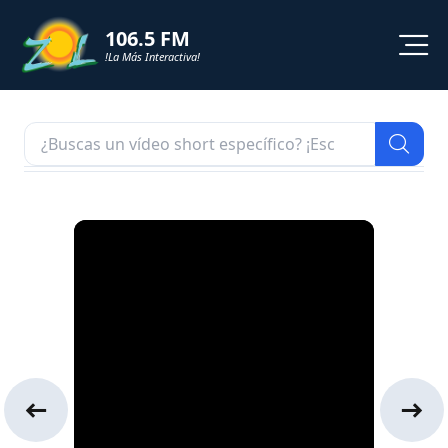
106.5 FM
!La Más Interactiva!
PROGRAMACION
NOTICIAS
VIDEOS
SHORTS
PODCAST
ZOL TV