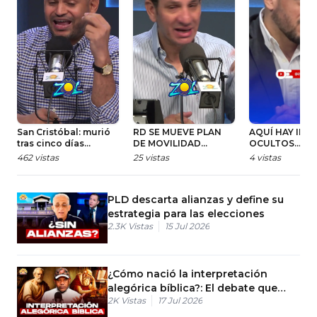
San Cristóbal: murió
RD SE MUEVE PLAN
AQUÍ HAY INT
tras cinco días
DE MOVILIDAD
OCULTOS… ¿Q
detenido bajo
INTRANT
OPINAS? #radi
462
vistas
25
vistas
4
vistas
custodia
#zolfm #news
#gobierno #u
#trump #elon
PLD descarta alianzas y define su
estrategia para las elecciones
2.3K
Vistas
15 Jul 2026
¿Cómo nació la interpretación
alegórica bíblica?: El debate que
2K
Vistas
17 Jul 2026
marcó el cristianismo