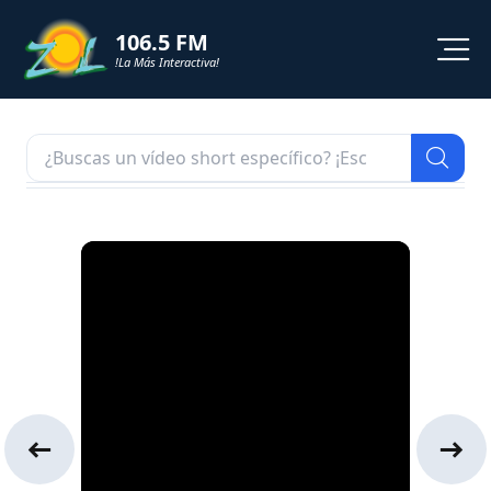
106.5 FM
!La Más Interactiva!
PROGRAMACION
NOTICIAS
VIDEOS
SHORTS
PODCAST
ZOL TV