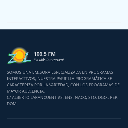
106.5 FM
!La Más Interactiva!
SOMOS UNA EMISORA ESPECIALIZADA EN PROGRAMAS
INTERACTIVOS, NUESTRA PARRILLA PROGRAMÁTICA SE
CARACTERIZA POR LA VARIEDAD, CON LOS PROGRAMAS DE
MAYOR AUDIENCIA.
C/ ALBERTO LARANCUENT #8, ENS. NACO, STO. DGO., REP.
DOM.