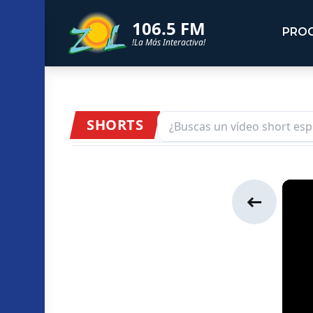
106.5 FM
PRO
!La Más Interactiva!
SHORTS