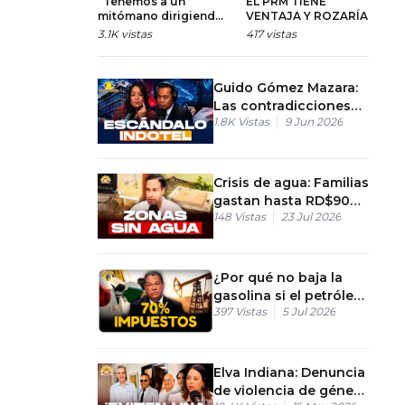
“Tenemos a un
EL PRM TIENE
D
mitómano dirigiendo
VENTAJA Y ROZARÍA
F
el Ministerio de
EL 40% EN
N
3.1K
vistas
417
vistas
61
Educación”
MEDICIONES
Guido Gómez Mazara:
Las contradicciones
1.8K
Vistas
9 Jun 2026
en la licitación del
Indotel
Crisis de agua: Familias
gastan hasta RD$900
148
Vistas
23 Jul 2026
a la semana
¿Por qué no baja la
gasolina si el petróleo
397
Vistas
5 Jul 2026
cayó a $68?
Elva Indiana: Denuncia
de violencia de género