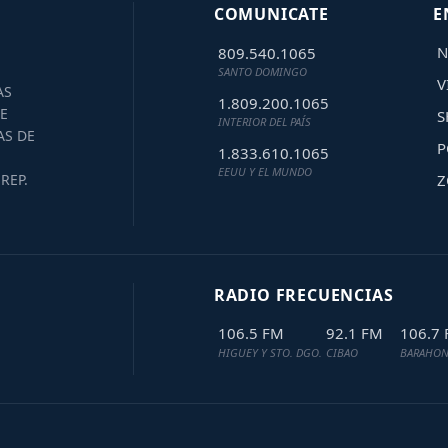
COMUNICATE
E
N
809.540.1065
SANTO DOMINGO
V
AS
1.809.200.1065
E
S
INTERIOR DEL PAÍS
AS DE
P
1.833.610.1065
EEUU Y EL MUNDO
Z
REP.
RADIO FRECUENCIAS
106.5 FM
92.1 FM
106.7
HIGUEY Y STO. DGO.
CIBAO
BARAHON