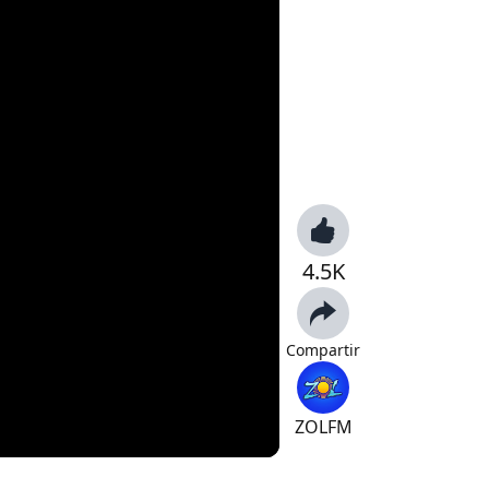
4.5K
Compartir
ZOLFM