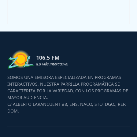
106.5 FM
!La Más Interactiva!
SOMOS UNA EMISORA ESPECIALIZADA EN PROGRAMAS
INTERACTIVOS, NUESTRA PARRILLA PROGRAMÁTICA SE
CARACTERIZA POR LA VARIEDAD, CON LOS PROGRAMAS DE
MAYOR AUDIENCIA.
C/ ALBERTO LARANCUENT #8, ENS. NACO, STO. DGO., REP.
DOM.