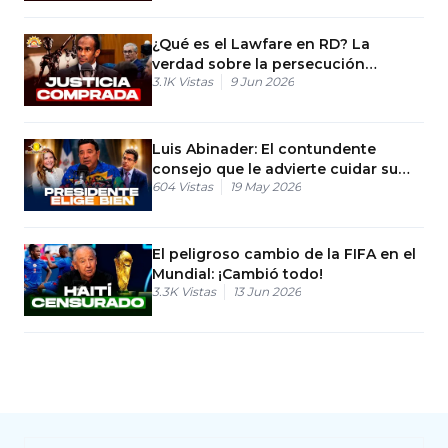
¿Qué es el Lawfare en RD? La
verdad sobre la persecución
3.1K
Vistas
9 Jun 2026
política
Luis Abinader: El contundente
consejo que le advierte cuidar su
604
Vistas
19 May 2026
legado político
El peligroso cambio de la FIFA en el
Mundial: ¡Cambió todo!
3.3K
Vistas
13 Jun 2026