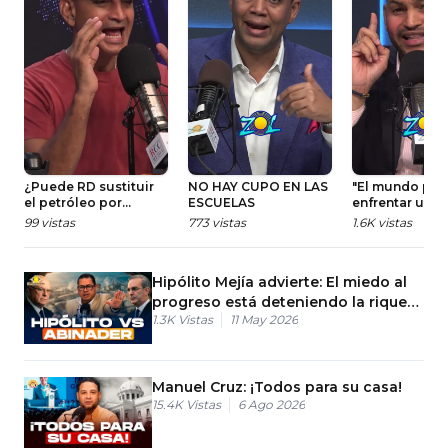
¿Puede RD sustituir
NO HAY CUPO EN LAS
"El mundo pod
el petróleo por
ESCUELAS
enfrentar una
energía solar?
próxima guerr
99
vistas
773
vistas
1.6K
vistas
mundial"
Hipólito Mejía advierte: El miedo al
progreso está deteniendo la riqueza
1.3K
Vistas
11 May 2026
de San Juan.
Manuel Cruz: ¡Todos para su casa!
15.4K
Vistas
6 Ago 2026