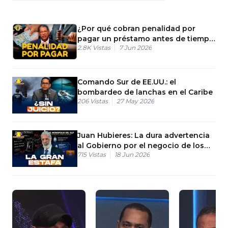
¿Por qué cobran penalidad por
pagar un préstamo antes de tiempo
2.8K
Vistas
7 Jun 2026
en RD?
Comando Sur de EE.UU.: el
bombardeo de lanchas en el Caribe
206
Vistas
27 May 2026
Juan Hubieres: La dura advertencia
al Gobierno por el negocio de los
715
Vistas
18 Jun 2026
combustibles