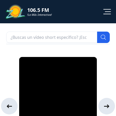
106.5 FM
!La Más Interactiva!
PROGRAMACION
NOTICIAS
VIDEOS
SHORTS
PODCAST
ZOL TV