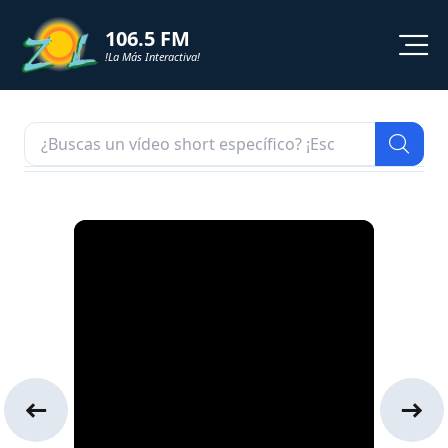
106.5 FM
!La Más Interactiva!
PROGRAMACION
NOTICIAS
VIDEOS
SHORTS
PODCAST
ZOL TV