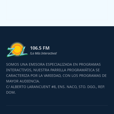
106.5 FM
!La Más Interactiva!
SOMOS UNA EMISORA ESPECIALIZADA EN PROGRAMAS
INTERACTIVOS, NUESTRA PARRILLA PROGRAMÁTICA SE
CARACTERIZA POR LA VARIEDAD, CON LOS PROGRAMAS DE
MAYOR AUDIENCIA.
C/ ALBERTO LARANCUENT #8, ENS. NACO, STO. DGO., REP.
DOM.