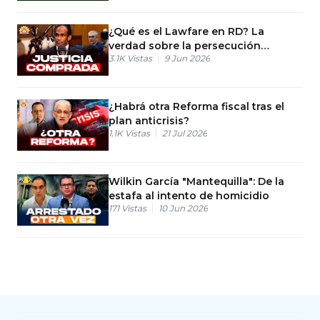
¿Qué es el Lawfare en RD? La
verdad sobre la persecución
3.1K
Vistas
9 Jun 2026
política
¿Habrá otra Reforma fiscal tras el
plan anticrisis?
1.1K
Vistas
21 Jul 2026
Wilkin García "Mantequilla": De la
estafa al intento de homicidio
171
Vistas
10 Jun 2026