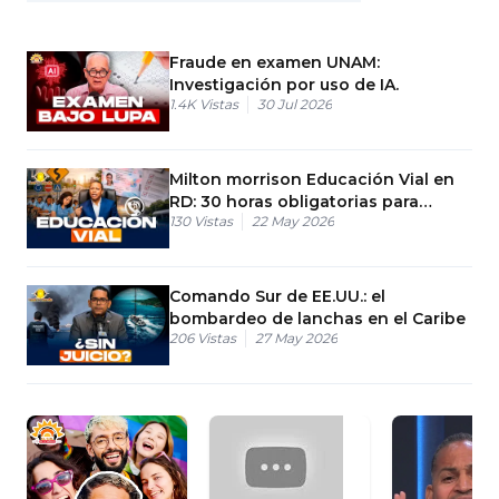
Fraude en examen UNAM:
Investigación por uso de IA.
1.4K
Vistas
30 Jul 2026
Milton morrison Educación Vial en
RD: 30 horas obligatorias para
130
Vistas
22 May 2026
poder graduarse
Comando Sur de EE.UU.: el
bombardeo de lanchas en el Caribe
206
Vistas
27 May 2026