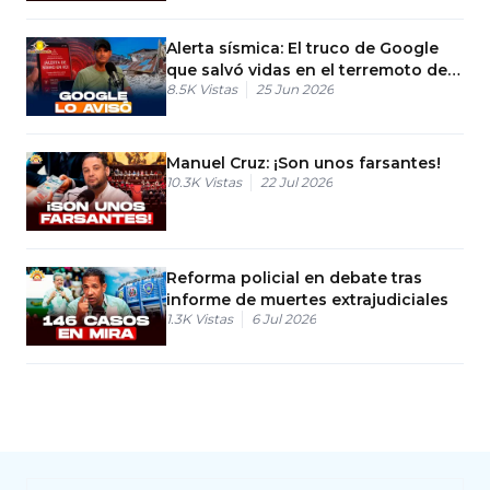
Alerta sísmica: El truco de Google
que salvó vidas en el terremoto de
8.5K
Vistas
25 Jun 2026
Venezuela
Manuel Cruz: ¡Son unos farsantes!
10.3K
Vistas
22 Jul 2026
Reforma policial en debate tras
informe de muertes extrajudiciales
1.3K
Vistas
6 Jul 2026