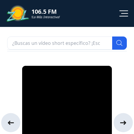
106.5 FM
!La Más Interactiva!
PROGRAMACION
NOTICIAS
VIDEOS
SHORTS
PODCAST
ZOL TV