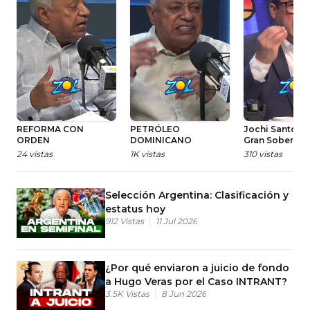
REFORMA CON
PETRÓLEO
Jochi Santos g
ORDEN
DOMINICANO
Gran Soberano
24
vistas
1K
vistas
310
vistas
Selección Argentina: Clasificación y
estatus hoy
912
Vistas
11 Jul 2026
¿Por qué enviaron a juicio de fondo
a Hugo Veras por el Caso INTRANT?
3.5K
Vistas
8 Jun 2026