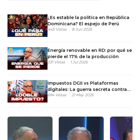
¿Es estable la política en República
Dominicana? El espejo de Perú
445
Vistas
8 Jun 2026
Energía renovable en RD: por qué se
pierde el 17% de la producción
331
Vistas
1 Jul 2026
Impuestos DGII vs Plataformas
digitales: La guerra secreta contra
694
Vistas
21 May 2026
Airbnb.