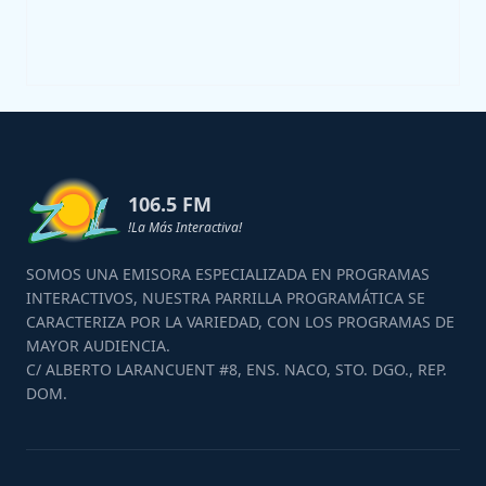
106.5 FM
!La Más Interactiva!
SOMOS UNA EMISORA ESPECIALIZADA EN PROGRAMAS
INTERACTIVOS, NUESTRA PARRILLA PROGRAMÁTICA SE
CARACTERIZA POR LA VARIEDAD, CON LOS PROGRAMAS DE
MAYOR AUDIENCIA.
C/ ALBERTO LARANCUENT #8, ENS. NACO, STO. DGO., REP.
DOM.