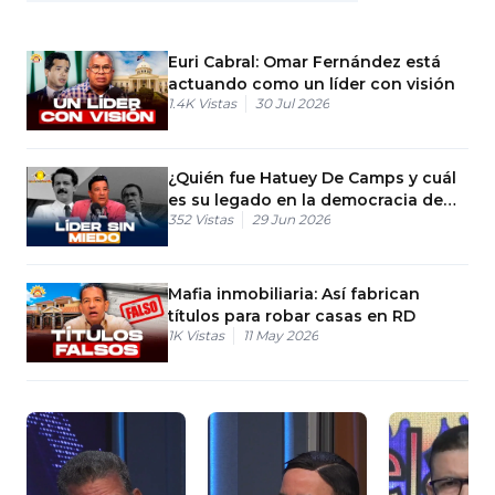
Euri Cabral: Omar Fernández está
actuando como un líder con visión
1.4K
Vistas
30 Jul 2026
¿Quién fue Hatuey De Camps y cuál
es su legado en la democracia de
352
Vistas
29 Jun 2026
RD?
Mafia inmobiliaria: Así fabrican
títulos para robar casas en RD
1K
Vistas
11 May 2026