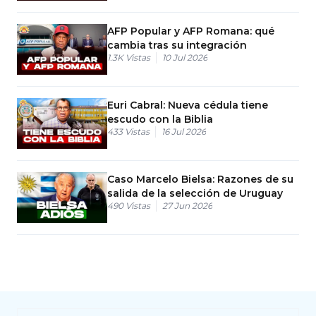
AFP Popular y AFP Romana: qué
cambia tras su integración
1.3K
Vistas
10 Jul 2026
Euri Cabral: Nueva cédula tiene
escudo con la Biblia
433
Vistas
16 Jul 2026
Caso Marcelo Bielsa: Razones de su
salida de la selección de Uruguay
490
Vistas
27 Jun 2026