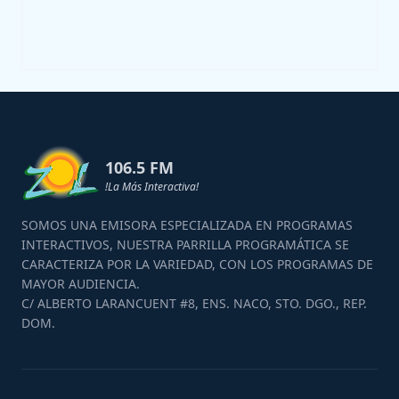
106.5 FM
!La Más Interactiva!
SOMOS UNA EMISORA ESPECIALIZADA EN PROGRAMAS
INTERACTIVOS, NUESTRA PARRILLA PROGRAMÁTICA SE
CARACTERIZA POR LA VARIEDAD, CON LOS PROGRAMAS DE
MAYOR AUDIENCIA.
C/ ALBERTO LARANCUENT #8, ENS. NACO, STO. DGO., REP.
DOM.