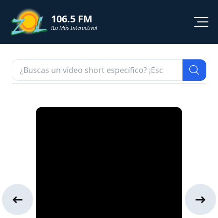
106.5 FM
!La Más Interactiva!
PROGRAMACION
NOTICIAS
VIDEOS
SHORTS
PODCAST
ZOL TV