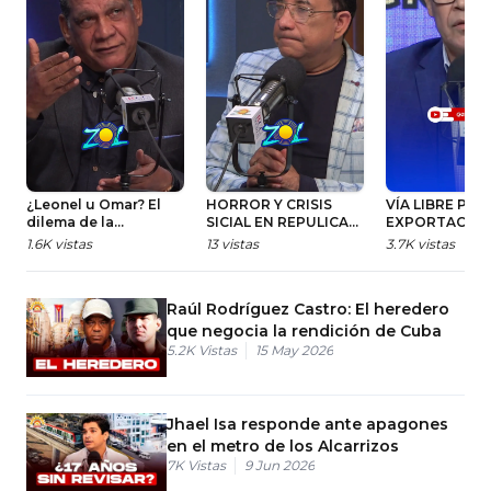
¿Leonel u Omar? El
HORROR Y CRISIS
VÍA LIBRE PAR
dilema de la
SICIAL EN REPULICA
EXPORTACIÓN
candidatura
DOMINICANA
INMIGRANTES 
1.6K
vistas
13
vistas
3.7K
vistas
presidencial en la
#zolfm #radi
Fuerza del Pueblo
#like #gobier
2026.
#usa #trump 
Raúl Rodríguez Castro: El heredero
que negocia la rendición de Cuba
5.2K
Vistas
15 May 2026
Jhael Isa responde ante apagones
en el metro de los Alcarrizos
7K
Vistas
9 Jun 2026