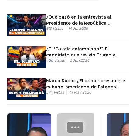
¿Qué pasó en la entrevista al
Presidente de la República
613
Vistas
14 Jul 2026
Dominicana?
¿El "Bukele colombiano"? El
candidato que revivió Trump y
458
Vistas
5 Jun 2026
engañó a todas las encuestas
Marco Rubio: ¿El primer presidente
cubano-americano de Estados
574
Vistas
14 May 2026
Unidos?