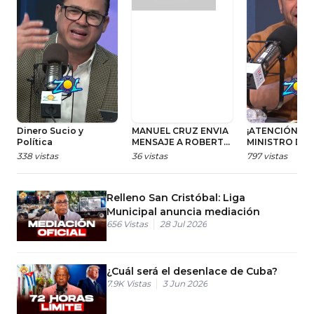
Dinero Sucio y
MANUEL CRUZ ENVIA
¡ATENCIÓN AL
Política
MENSAJE A ROBERT
MINISTRO DE 
DARÍO POLANCO DEL
PÚBLICAS!
338
vistas
36
vistas
797
vistas
PROPEEP
Relleno San Cristóbal: Liga
Municipal anuncia mediación
656
Vistas
28 Jul 2026
¿Cuál será el desenlace de Cuba?
7.9K
Vistas
3 Jun 2026