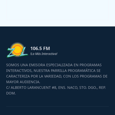
106.5 FM
!La Más Interactiva!
SOMOS UNA EMISORA ESPECIALIZADA EN PROGRAMAS
INTERACTIVOS, NUESTRA PARRILLA PROGRAMÁTICA SE
CARACTERIZA POR LA VARIEDAD, CON LOS PROGRAMAS DE
MAYOR AUDIENCIA.
C/ ALBERTO LARANCUENT #8, ENS. NACO, STO. DGO., REP.
DOM.