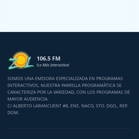
106.5 FM
!La Más Interactiva!
SOMOS UNA EMISORA ESPECIALIZADA EN PROGRAMAS
INTERACTIVOS, NUESTRA PARRILLA PROGRAMÁTICA SE
CARACTERIZA POR LA VARIEDAD, CON LOS PROGRAMAS DE
MAYOR AUDIENCIA.
C/ ALBERTO LARANCUENT #8, ENS. NACO, STO. DGO., REP.
DOM.