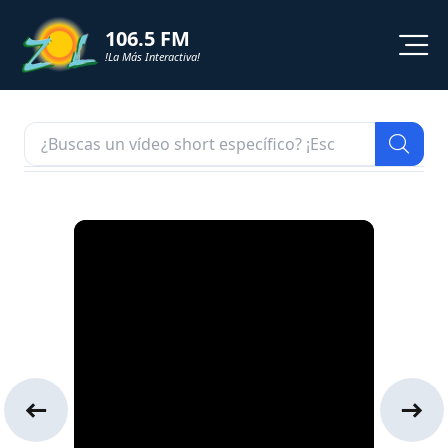
106.5 FM
!La Más Interactiva!
PROGRAMACION
NOTICIAS
VIDEOS
SHORTS
PODCAST
ZOL TV