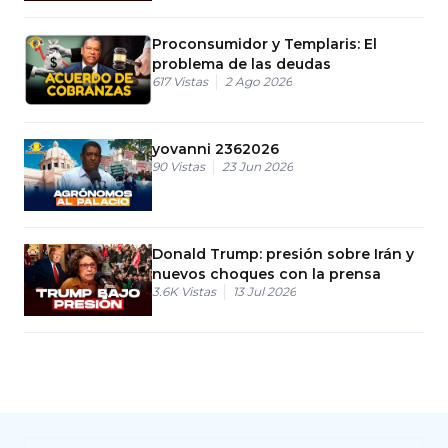
Proconsumidor y Templaris: El
problema de las deudas
617
Vistas
2 Ago 2026
yovanni 2362026
90
Vistas
23 Jun 2026
Donald Trump: presión sobre Irán y
nuevos choques con la prensa
3.6K
Vistas
13 Jul 2026