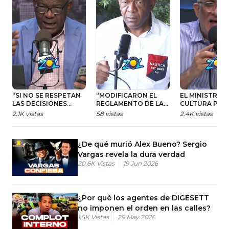
“SI NO SE RESPETAN
“MODIFICARON EL
EL MINISTRO 
LAS DECISIONES
REGLAMENTO DE LA
CULTURA PUS
JUDICIALES, AQUÍ NO
CÁMARA DE CUENTAS
HUEVO DEL AN
2.1K
vistas
58
vistas
2.4K
vistas
HAY ESTADO DE
PARA ROBARSE UN
LA FERIA DEL 
DERECHO”
BONO”
DE MADRID
¿De qué murió Alex Bueno? Sergio
Vargas revela la dura verdad
20.6K
Vistas
19 Jun 2026
¿Por qué los agentes de DIGESETT
no imponen el orden en las calles?
1.5K
Vistas
29 May 2026