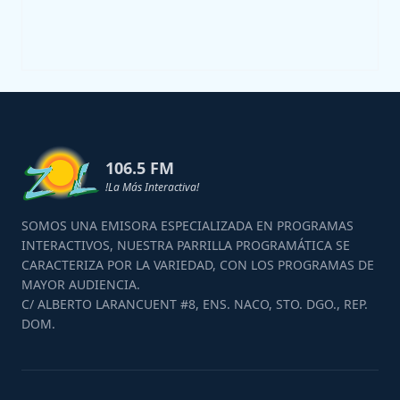
106.5 FM
!La Más Interactiva!
SOMOS UNA EMISORA ESPECIALIZADA EN PROGRAMAS
INTERACTIVOS, NUESTRA PARRILLA PROGRAMÁTICA SE
CARACTERIZA POR LA VARIEDAD, CON LOS PROGRAMAS DE
MAYOR AUDIENCIA.
C/ ALBERTO LARANCUENT #8, ENS. NACO, STO. DGO., REP.
DOM.