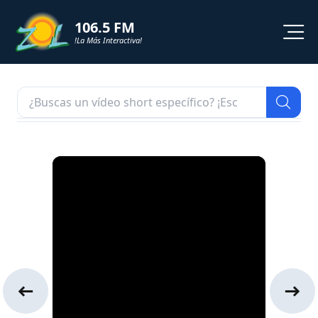
106.5 FM
!La Más Interactiva!
PROGRAMACION
NOTICIAS
VIDEOS
SHORTS
PODCAST
ZOL TV