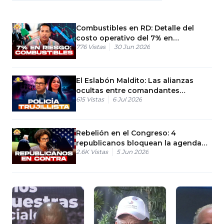
Combustibles en RD: Detalle del
costo operativo del 7% en
776
Vistas
30 Jun 2026
estaciones
El Eslabón Maldito: Las alianzas
ocultas entre comandantes
615
Vistas
6 Jul 2026
policiales y delincuentes
Rebelión en el Congreso: 4
republicanos bloquean la agenda
2.6K
Vistas
5 Jun 2026
de Trump