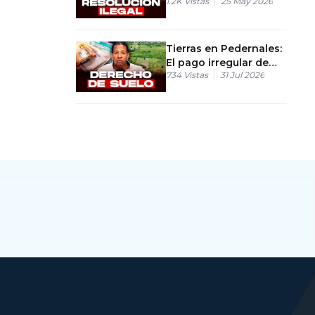
1.2K
Vistas
25 May 2026
autoriza las encuestas
Tierras en Pedernales:
El pago irregular de
734
Vistas
31 Jul 2026
RD$150