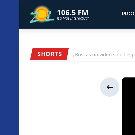
106.5 FM
PRO
!La Más Interactiva!
SHORTS