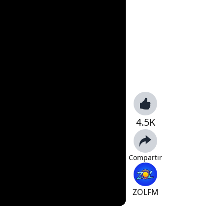
4.5K
Compartir
ZOLFM