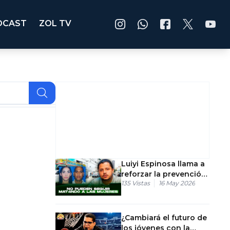
DCAST
ZOL TV
Luiyi Espinosa llama a
reforzar la prevención
135
Vistas
16 May 2026
y la actuación ante la
violencia intrafamiliar
¿Cambiará el futuro de
los jóvenes con la