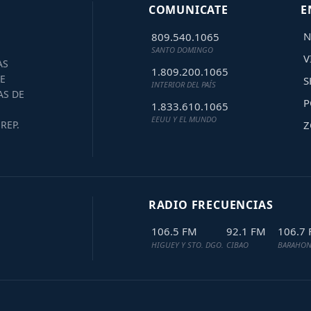
COMUNICATE
E
N
809.540.1065
SANTO DOMINGO
V
AS
1.809.200.1065
E
S
INTERIOR DEL PAÍS
AS DE
P
1.833.610.1065
EEUU Y EL MUNDO
Z
REP.
RADIO FRECUENCIAS
106.5 FM
92.1 FM
106.7
HIGUEY Y STO. DGO.
CIBAO
BARAHON