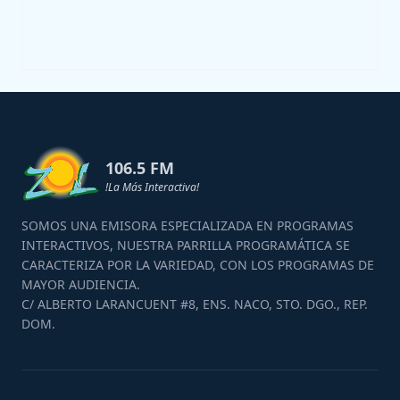
106.5 FM
!La Más Interactiva!
SOMOS UNA EMISORA ESPECIALIZADA EN PROGRAMAS
INTERACTIVOS, NUESTRA PARRILLA PROGRAMÁTICA SE
CARACTERIZA POR LA VARIEDAD, CON LOS PROGRAMAS DE
MAYOR AUDIENCIA.
C/ ALBERTO LARANCUENT #8, ENS. NACO, STO. DGO., REP.
DOM.