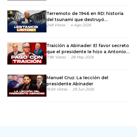
Terremoto de 1946 en RD: historia
del tsunami que destruyó
248
Vistas
4 Ago 2026
Matancitas
Traición a Abinader: El favor secreto
que el presidente le hizo a Antonio
7.9K
Vistas
28 May 2026
Taveras
Manuel Cruz: La lección del
presidente Abinader
19.5K
Vistas
29 Jun 2026