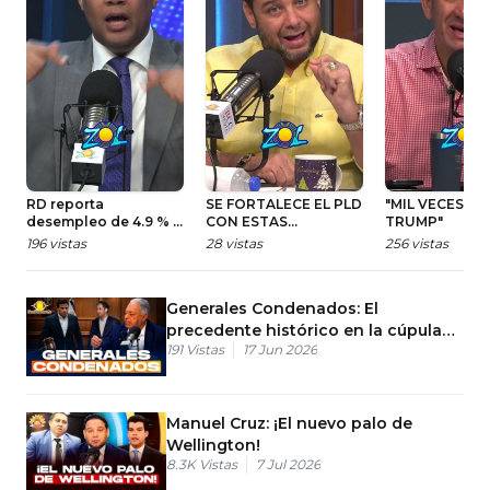
RD reporta
SE FORTALECE EL PLD
"MIL VECES D
desempleo de 4.9 % y
CON ESTAS
TRUMP"
abre debate
CANDIDATURAS
196
vistas
28
vistas
256
vistas
económico
Generales Condenados: El
precedente histórico en la cúpula
191
Vistas
17 Jun 2026
militar
Manuel Cruz: ¡El nuevo palo de
Wellington!
8.3K
Vistas
7 Jul 2026