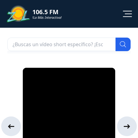
106.5 FM
!La Más Interactiva!
PROGRAMACION
NOTICIAS
VIDEOS
SHORTS
PODCAST
ZOL TV