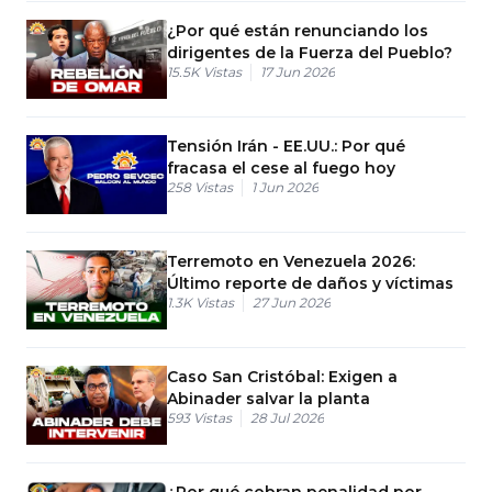
¿Por qué están renunciando los
dirigentes de la Fuerza del Pueblo?
15.5K
Vistas
17 Jun 2026
Tensión Irán - EE.UU.: Por qué
fracasa el cese al fuego hoy
258
Vistas
1 Jun 2026
Terremoto en Venezuela 2026:
Último reporte de daños y víctimas
1.3K
Vistas
27 Jun 2026
Caso San Cristóbal: Exigen a
Abinader salvar la planta
593
Vistas
28 Jul 2026
¿Por qué cobran penalidad por