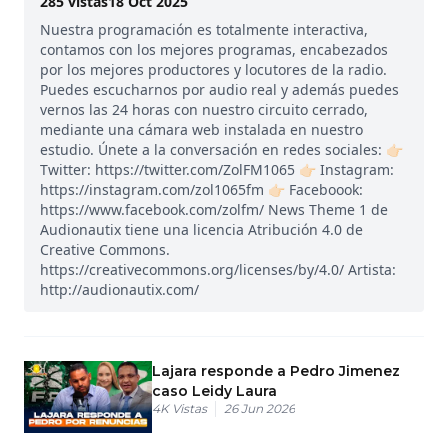
285
vistas
18 Oct 2025
Nuestra programación es totalmente interactiva,
contamos con los mejores programas, encabezados
por los mejores productores y locutores de la radio.
Puedes escucharnos por audio real y además puedes
vernos las 24 horas con nuestro circuito cerrado,
mediante una cámara web instalada en nuestro
estudio. Únete a la conversación en redes sociales: 👉🏻
Twitter: https://twitter.com/ZolFM1065 👉🏻 Instagram:
https://instagram.com/zol1065fm 👉🏻 Faceboook:
https://www.facebook.com/zolfm/ News Theme 1 de
Audionautix tiene una licencia Atribución 4.0 de
Creative Commons.
https://creativecommons.org/licenses/by/4.0/ Artista:
http://audionautix.com/
Lajara responde a Pedro Jimenez
caso Leidy Laura
4K
Vistas
26 Jun 2026