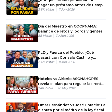
pagar un préstamo antes de tiempo
2.8K
Vistas
7 Jun 2026
en RD?
Día del Maestro en COOPNAMA:
Balance de retos y logros vigentes
88
Vistas
30 Jun 2026
PLD y Fuerza del Pueblo: ¿Qué
pasará con Gonzalo Castillo y
2.4K
Vistas
11 Jun 2026
Omar?
Hoteles vs Airbnb: ASONAHORES
revela el plan para regular las rentas
246
Vistas
20 May 2026
cortas
Omar Fernández vs José Horacio: La
disputa por el mérito de la ley fiscal