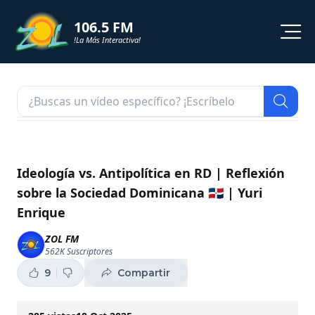
106.5 FM
!La Más Interactiva!
PROGRAMACION
NOTICIAS
VIDEOS
Ideología vs. Antipolítica en RD | Reflexión
sobre la Sociedad Dominicana 🇩🇴 | Yuri
SHORTS
Enrique
PODCAST
ZOL FM
562K
Suscriptores
ZOL TV
9
Compartir