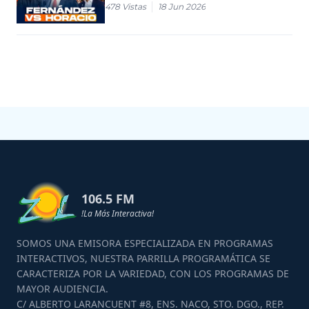
478
Vistas
18 Jun 2026
106.5 FM
!La Más Interactiva!
SOMOS UNA EMISORA ESPECIALIZADA EN PROGRAMAS
INTERACTIVOS, NUESTRA PARRILLA PROGRAMÁTICA SE
CARACTERIZA POR LA VARIEDAD, CON LOS PROGRAMAS DE
MAYOR AUDIENCIA.
C/ ALBERTO LARANCUENT #8, ENS. NACO, STO. DGO., REP.