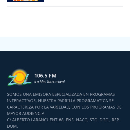
106.5 FM
!La Más Interactiva!
SOMOS UNA EMISORA ESPECIALIZADA EN PROGRAMAS
INTERACTIVOS, NUESTRA PARRILLA PROGRAMÁTICA SE
CARACTERIZA POR LA VARIEDAD, CON LOS PROGRAMAS DE
MAYOR AUDIENCIA.
C/ ALBERTO LARANCUENT #8, ENS. NACO, STO. DGO., REP.
DOM.