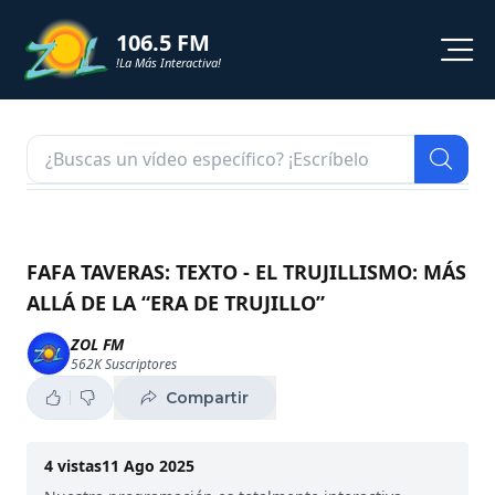
106.5 FM
!La Más Interactiva!
PROGRAMACION
NOTICIAS
VIDEOS
FAFA TAVERAS: TEXTO - EL TRUJILLISMO: MÁS
ALLÁ DE LA “ERA DE TRUJILLO”
SHORTS
ZOL FM
562K
Suscriptores
PODCAST
Compartir
ZOL TV
4
vistas
11 Ago 2025