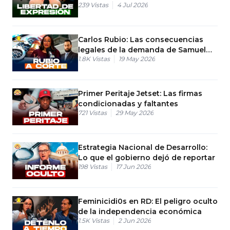
239
Vistas
4 Jul 2026
Carlos Rubio: Las consecuencias
legales de la demanda de Samuel
1.8K
Vistas
19 May 2026
Pereira
Primer Peritaje Jetset: Las firmas
condicionadas y faltantes
721
Vistas
29 May 2026
Estrategia Nacional de Desarrollo:
Lo que el gobierno dejó de reportar
198
Vistas
17 Jun 2026
Feminicidi0s en RD: El peligro oculto
de la independencia económica
1.5K
Vistas
2 Jun 2026