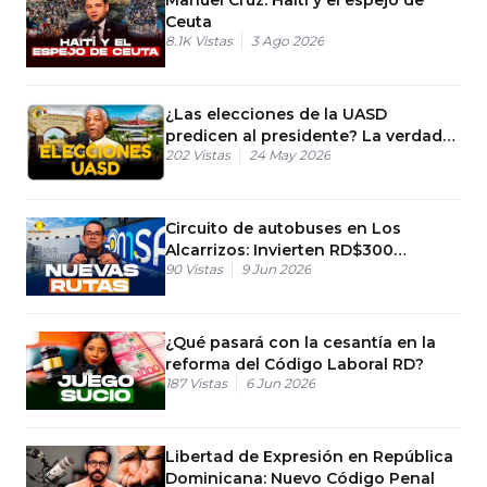
Ceuta
8.1K
Vistas
3 Ago 2026
¿Las elecciones de la UASD
predicen al presidente? La verdad
202
Vistas
24 May 2026
científica
Circuito de autobuses en Los
Alcarrizos: Invierten RD$300
90
Vistas
9 Jun 2026
millones en un plan piloto
¿Qué pasará con la cesantía en la
reforma del Código Laboral RD?
187
Vistas
6 Jun 2026
Libertad de Expresión en República
Dominicana: Nuevo Código Penal