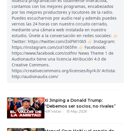
Nuestra programación es totalmente interactiva,
contamos con los mejores programas, encabezados
por los mejores productores y locutores de la radio.
Puedes escucharnos por audio real y además puedes
vernos las 24 horas con nuestro circuito cerrado,
mediante una cámara web instalada en nuestro
estudio. Únete a la conversación en redes sociales: 👉🏻
Twitter: https://twitter.com/ZolFM1065 👉🏻 Instagram:
https://instagram.com/zol1065fm 👉🏻 Faceboook:
https://www.facebook.com/zolfm/ News Theme 1 de
Audionautix tiene una licencia Atribución 4.0 de
Creative Commons.
https://creativecommons.org/licenses/by/4.0/ Artista:
http://audionautix.com/
Xi Jinping a Donald Trump:
“Debemos ser socios, no rivales”
491
Vistas
15 May 2026
Manuel Cruz: Haití y el espejo de