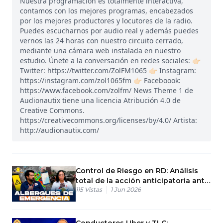
Nuestra programación es totalmente interactiva,
contamos con los mejores programas, encabezados
por los mejores productores y locutores de la radio.
Puedes escucharnos por audio real y además puedes
vernos las 24 horas con nuestro circuito cerrado,
mediante una cámara web instalada en nuestro
estudio. Únete a la conversación en redes sociales: 👉🏻
Twitter: https://twitter.com/ZolFM1065 👉🏻 Instagram:
https://instagram.com/zol1065fm 👉🏻 Faceboook:
https://www.facebook.com/zolfm/ News Theme 1 de
Audionautix tiene una licencia Atribución 4.0 de
Creative Commons.
https://creativecommons.org/licenses/by/4.0/ Artista:
http://audionautix.com/
Control de Riesgo en RD: Análisis
total de la acción anticipatoria ante
115
Vistas
1 Jun 2026
tormentas
Conductores Uber y TLC: