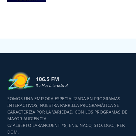
106.5 FM
!La Más Interactiva!
SOMOS UNA EMISORA ESPECIALIZADA EN PROGRAMAS
INTERACTIVOS, NUESTRA PARRILLA PROGRAMÁTICA SE
CARACTERIZA POR LA VARIEDAD, CON LOS PROGRAMAS DE
MAYOR AUDIENCIA.
C/ ALBERTO LARANCUENT #8, ENS. NACO, STO. DGO., REP.
DOM.