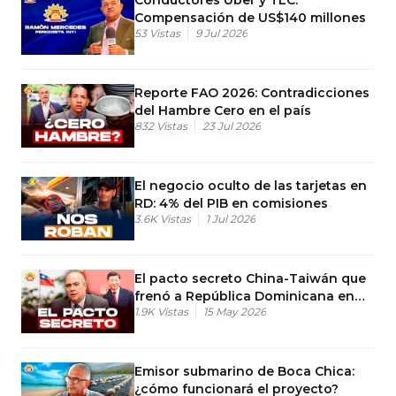
Compensación de US$140 millones
53
Vistas
9 Jul 2026
Reporte FAO 2026: Contradicciones
del Hambre Cero en el país
832
Vistas
23 Jul 2026
El negocio oculto de las tarjetas en
RD: 4% del PIB en comisiones
3.6K
Vistas
1 Jul 2026
El pacto secreto China-Taiwán que
frenó a República Dominicana en
1.9K
Vistas
15 May 2026
2013
Emisor submarino de Boca Chica:
¿cómo funcionará el proyecto?