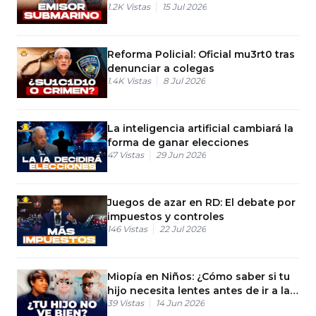
1.2K
Vistas
15 Jul 2026
Reforma Policial: Oficial mu3rt0 tras
denunciar a colegas
1.4K
Vistas
8 Jul 2026
La inteligencia artificial cambiará la
forma de ganar elecciones
47
Vistas
29 Jun 2026
Juegos de azar en RD: El debate por
impuestos y controles
146
Vistas
22 Jul 2026
Miopía en Niños: ¿Cómo saber si tu
hijo necesita lentes antes de ir a la
39
Vistas
14 Jun 2026
escuela?