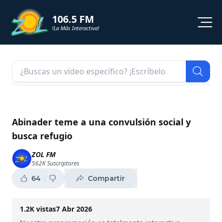
106.5 FM
!La Más Interactiva!
PROGRAMACION
NOTICIAS
VIDEOS
Abinader teme a una convulsión social y
busca refugio
SHORTS
ZOL FM
562K
Suscriptores
PODCAST
64
Compartir
ZOL TV
1.2K
vistas
7 Abr 2026