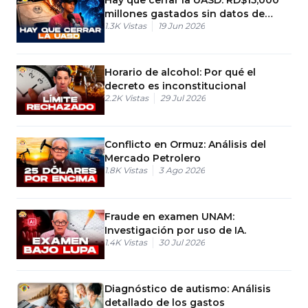
millones gastados sin datos de
1.3K
Vistas
19 Jun 2026
empleo
Horario de alcohol: Por qué el
decreto es inconstitucional
2.2K
Vistas
29 Jul 2026
Conflicto en Ormuz: Análisis del
Mercado Petrolero
1.8K
Vistas
3 Ago 2026
Fraude en examen UNAM:
Investigación por uso de IA.
1.4K
Vistas
30 Jul 2026
Diagnóstico de autismo: Análisis
detallado de los gastos