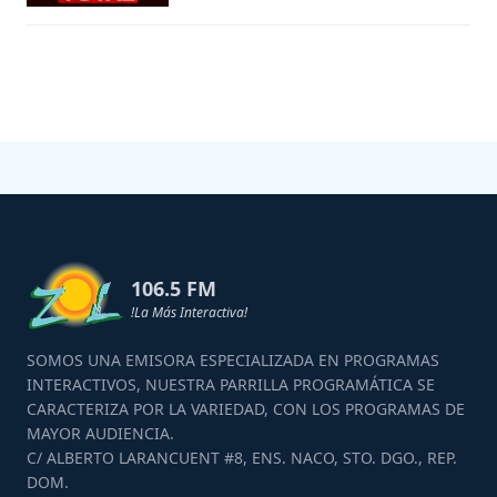
106.5 FM
!La Más Interactiva!
SOMOS UNA EMISORA ESPECIALIZADA EN PROGRAMAS
INTERACTIVOS, NUESTRA PARRILLA PROGRAMÁTICA SE
CARACTERIZA POR LA VARIEDAD, CON LOS PROGRAMAS DE
MAYOR AUDIENCIA.
C/ ALBERTO LARANCUENT #8, ENS. NACO, STO. DGO., REP.
DOM.