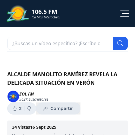
106.5 FM
!La Más Interactiva!
PROGRAMACION
NOTICIAS
VIDEOS
ALCALDE MANOLITO RAMÍREZ REVELA LA
DELICADA SITUACIÓN EN VERÓN
SHORTS
ZOL FM
562K
Suscriptores
PODCAST
2
Compartir
ZOL TV
34
vistas
16 Sept 2025