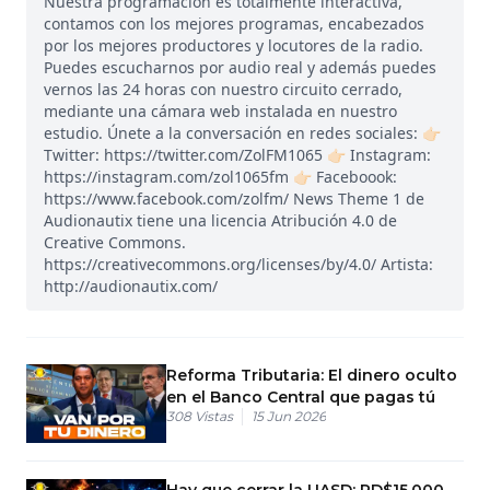
Nuestra programación es totalmente interactiva,
contamos con los mejores programas, encabezados
por los mejores productores y locutores de la radio.
Puedes escucharnos por audio real y además puedes
vernos las 24 horas con nuestro circuito cerrado,
mediante una cámara web instalada en nuestro
estudio. Únete a la conversación en redes sociales: 👉🏻
Twitter: https://twitter.com/ZolFM1065 👉🏻 Instagram:
https://instagram.com/zol1065fm 👉🏻 Faceboook:
https://www.facebook.com/zolfm/ News Theme 1 de
Audionautix tiene una licencia Atribución 4.0 de
Creative Commons.
https://creativecommons.org/licenses/by/4.0/ Artista:
http://audionautix.com/
Reforma Tributaria: El dinero oculto
en el Banco Central que pagas tú
308
Vistas
15 Jun 2026
Hay que cerrar la UASD: RD$15,000