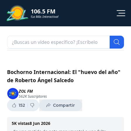
106.5 FM
!La Más Interactiva!
PROGRAMACION
NOTICIAS
VIDEOS
Bochorno Internacional: El "huevo del año"
de Roberto Ángel Salcedo
SHORTS
ZOL FM
562K
Suscriptores
PODCAST
152
Compartir
ZOL TV
5K
vistas
8 Jun 2026