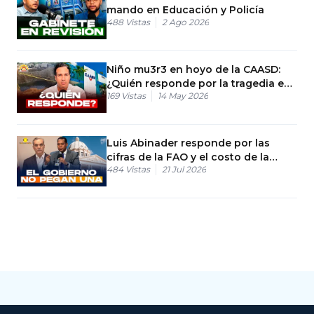
mando en Educación y Policía
488
Vistas
2 Ago 2026
Niño mu3r3 en hoyo de la CAASD:
¿Quién responde por la tragedia en
169
Vistas
14 May 2026
La Grúa?
Luis Abinader responde por las
cifras de la FAO y el costo de la
484
Vistas
21 Jul 2026
canasta básica