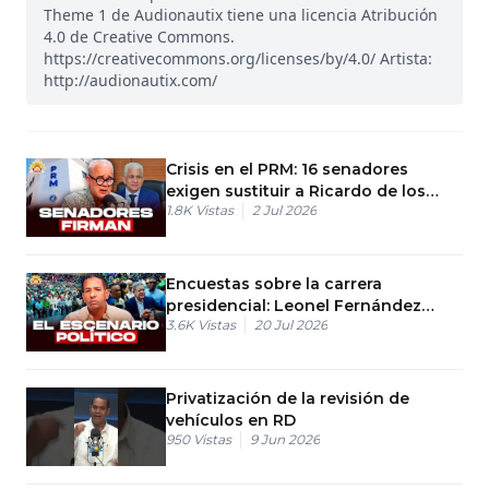
Theme 1 de Audionautix tiene una licencia Atribución
4.0 de Creative Commons.
https://creativecommons.org/licenses/by/4.0/ Artista:
http://audionautix.com/
Crisis en el PRM: 16 senadores
exigen sustituir a Ricardo de los
1.8K
Vistas
2 Jul 2026
Santos
Encuestas sobre la carrera
presidencial: Leonel Fernández
3.6K
Vistas
20 Jul 2026
lidera el escenario político
Privatización de la revisión de
vehículos en RD
950
Vistas
9 Jun 2026