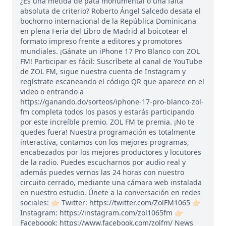
¿Es una metida de pata monumental o una falta
absoluta de criterio? Roberto Ángel Salcedo desata el
bochorno internacional de la República Dominicana
en plena Feria del Libro de Madrid al boicotear el
formato impreso frente a editores y promotores
mundiales. ¡Gánate un iPhone 17 Pro Blanco con ZOL
FM! Participar es fácil: Suscríbete al canal de YouTube
de ZOL FM, sigue nuestra cuenta de Instagram y
regístrate escaneando el código QR que aparece en el
video o entrando a
https://ganando.do/sorteos/iphone-17-pro-blanco-zol-
fm completa todos los pasos y estarás participando
por este increíble premio. ZOL FM te premia. ¡No te
quedes fuera! Nuestra programación es totalmente
interactiva, contamos con los mejores programas,
encabezados por los mejores productores y locutores
de la radio. Puedes escucharnos por audio real y
además puedes vernos las 24 horas con nuestro
circuito cerrado, mediante una cámara web instalada
en nuestro estudio. Únete a la conversación en redes
sociales: 👉🏻 Twitter: https://twitter.com/ZolFM1065 👉🏻
Instagram: https://instagram.com/zol1065fm 👉🏻
Faceboook: https://www.facebook.com/zolfm/ News