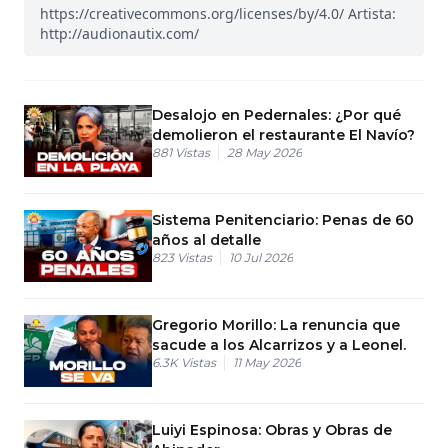
https://creativecommons.org/licenses/by/4.0/ Artista:
http://audionautix.com/
Desalojo en Pedernales: ¿Por qué
demolieron el restaurante El Navío?
881
Vistas
28 May 2026
Sistema Penitenciario: Penas de 60
años al detalle
823
Vistas
10 Jul 2026
Gregorio Morillo: La renuncia que
sacude a los Alcarrizos y a Leonel.
6.3K
Vistas
11 May 2026
Luiyi Espinosa: Obras y Obras de