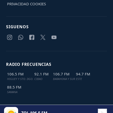
PRIVACIDAD
COOKIES
SIGUENOS
RADIO FRECUENCIAS
106.5 FM
92.1 FM
106.7 FM
94.7 FM
HIGUEY Y STO. DGO.
CIBAO
BARAHONA Y SUR
ESTE
88.5 FM
SAMANA
TODOS LOS DERECHOS RESERVADOS © 2024