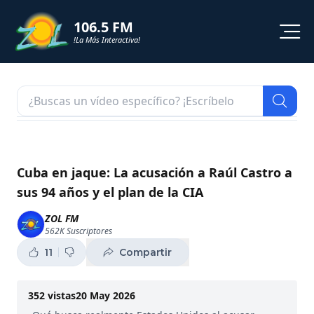
106.5 FM
!La Más Interactiva!
PROGRAMACION
NOTICIAS
VIDEOS
Cuba en jaque: La acusación a Raúl Castro a
sus 94 años y el plan de la CIA
SHORTS
ZOL FM
562K
Suscriptores
PODCAST
11
Compartir
ZOL TV
352
vistas
20 May 2026