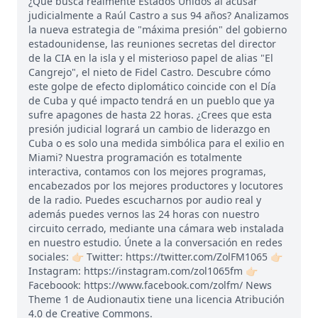
¿Qué busca realmente Estados Unidos al acusar
judicialmente a Raúl Castro a sus 94 años? Analizamos
la nueva estrategia de "máxima presión" del gobierno
estadounidense, las reuniones secretas del director
de la CIA en la isla y el misterioso papel de alias "El
Cangrejo", el nieto de Fidel Castro. Descubre cómo
este golpe de efecto diplomático coincide con el Día
de Cuba y qué impacto tendrá en un pueblo que ya
sufre apagones de hasta 22 horas. ¿Crees que esta
presión judicial logrará un cambio de liderazgo en
Cuba o es solo una medida simbólica para el exilio en
Miami? Nuestra programación es totalmente
interactiva, contamos con los mejores programas,
encabezados por los mejores productores y locutores
de la radio. Puedes escucharnos por audio real y
además puedes vernos las 24 horas con nuestro
circuito cerrado, mediante una cámara web instalada
en nuestro estudio. Únete a la conversación en redes
sociales: 👉🏻 Twitter: https://twitter.com/ZolFM1065 👉🏻
Instagram: https://instagram.com/zol1065fm 👉🏻
Faceboook: https://www.facebook.com/zolfm/ News
Theme 1 de Audionautix tiene una licencia Atribución
4.0 de Creative Commons.