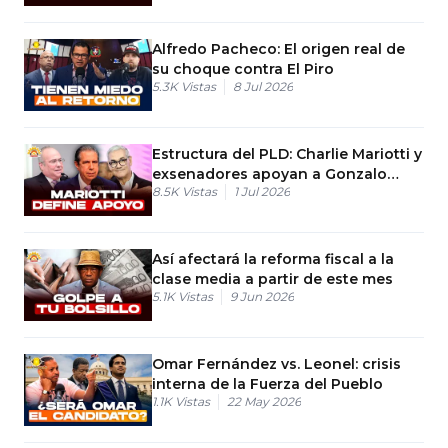
Alfredo Pacheco: El origen real de
su choque contra El Piro
5.3K
Vistas
8 Jul 2026
Estructura del PLD: Charlie Mariotti y
exsenadores apoyan a Gonzalo
8.5K
Vistas
1 Jul 2026
Castillo
Así afectará la reforma fiscal a la
clase media a partir de este mes
5.1K
Vistas
9 Jun 2026
Omar Fernández vs. Leonel: crisis
interna de la Fuerza del Pueblo
1.1K
Vistas
22 May 2026