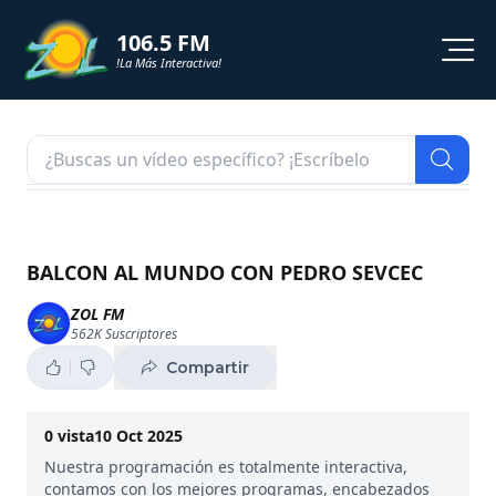
106.5 FM
!La Más Interactiva!
PROGRAMACION
NOTICIAS
VIDEOS
BALCON AL MUNDO CON PEDRO SEVCEC
SHORTS
ZOL FM
562K
Suscriptores
PODCAST
Compartir
ZOL TV
0
vista
10 Oct 2025
Nuestra programación es totalmente interactiva,
contamos con los mejores programas, encabezados