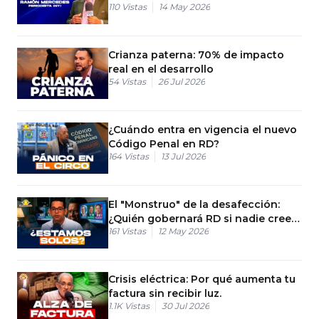
110
Vistas
14 May 2026
Crianza paterna: 70% de impacto
real en el desarrollo
54
Vistas
26 Jul 2026
¿Cuándo entra en vigencia el nuevo
Código Penal en RD?
164
Vistas
13 Jul 2026
El "Monstruo" de la desafección:
¿Quién gobernará RD si nadie cree
161
Vistas
12 May 2026
en nadie?
Crisis eléctrica: Por qué aumenta tu
factura sin recibir luz.
1.1K
Vistas
30 Jul 2026