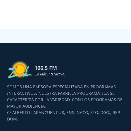
106.5 FM
!La Más Interactiva!
SOMOS UNA EMISORA ESPECIALIZADA EN PROGRAMAS
INTERACTIVOS, NUESTRA PARRILLA PROGRAMÁTICA SE
CARACTERIZA POR LA VARIEDAD, CON LOS PROGRAMAS DE
MAYOR AUDIENCIA.
C/ ALBERTO LARANCUENT #8, ENS. NACO, STO. DGO., REP.
DOM.