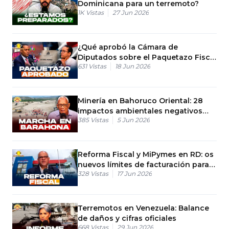
Dominicana para un terremoto?
1K
Vistas
27 Jun 2026
¿Qué aprobó la Cámara de
Diputados sobre el Paquetazo Fiscal
631
Vistas
18 Jun 2026
en RD?
Minería en Bahoruco Oriental: 28
impactos ambientales negativos
385
Vistas
5 Jun 2026
aprobados
Reforma Fiscal y MiPymes en RD: os
nuevos límites de facturación para
328
Vistas
17 Jun 2026
no pagar anticipo
Terremotos en Venezuela: Balance
de daños y cifras oficiales
668
Vistas
29 Jun 2026