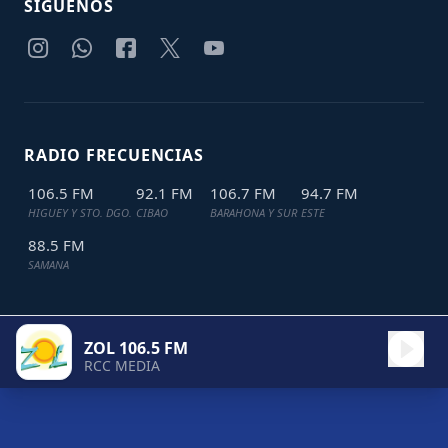
SIGUENOS
RADIO FRECUENCIAS
106.5 FM
92.1 FM
106.7 FM
94.7 FM
HIGUEY Y STO. DGO.
CIBAO
BARAHONA Y SUR
ESTE
88.5 FM
SAMANA
ZOL 106.5 FM
TODOS LOS DERECHOS RESERVADOS © 2024
JDL IT SOLUTIONS
RCC MEDIA
ZOL 106.5 FM