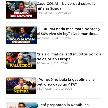
Caso CONANI: La verdad sobre la
niña asfixiada
488
Vistas
2 Jun 2026
“El DICRIM nada más mata pobres y
el 56% vive sin ley” : Dos mundos
145
Vistas
24 Jun 2026
paralelos en RD
Crisis climática: 238 mu3rt3s por ola
de calor en Europa
90
Vistas
5 Jul 2026
¿Por qué no baja la gasolina si el
petróleo cayó un 41%?
380
Vistas
21 Jun 2026
¿Está preparada la República