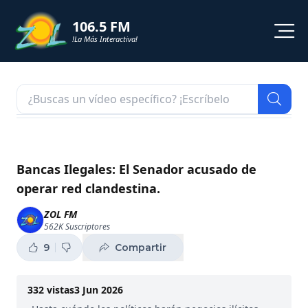
106.5 FM
!La Más Interactiva!
PROGRAMACION
NOTICIAS
VIDEOS
Bancas Ilegales: El Senador acusado de
operar red clandestina.
SHORTS
ZOL FM
562K
Suscriptores
PODCAST
9
Compartir
ZOL TV
332
vistas
3 Jun 2026