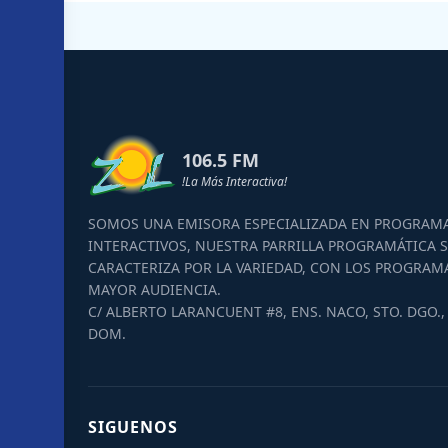
106.5 FM
!La Más Interactiva!
SOMOS UNA EMISORA ESPECIALIZADA EN PROGRAM
INTERACTIVOS, NUESTRA PARRILLA PROGRAMÁTICA S
CARACTERIZA POR LA VARIEDAD, CON LOS PROGRAM
MAYOR AUDIENCIA.
C/ ALBERTO LARANCUENT #8, ENS. NACO, STO. DGO., 
DOM.
SIGUENOS