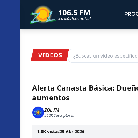
106.5 FM
PRO
!La Más Interactiva!
VIDEOS
Alerta Canasta Básica: Due
aumentos
ZOL FM
562K
Suscriptores
1.8K
vistas
29 Abr 2026