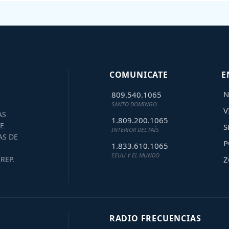
COMUNICATE
E
N
809.540.1065
SANTO DOMINGO
V
AS
1.809.200.1065
E
S
INTERIOR DEL PAÍS
AS DE
P
1.833.610.1065
EEUU Y EL MUNDO
Z
REP.
RADIO FRECUENCIAS