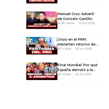
deportación.
Manuel Cruz: Advertí
de Gonzalo Castillo
14.9K
Vistas
15 Jun 2026
Crisis en el PRM:
Advierten retorno de
912
Vistas
16 Jun 2026
los peores vicios del
viejo PRD
Final Mundial: Por qué
España derrotó a la
4K
Vistas
20 Jul 2026
selección argentina