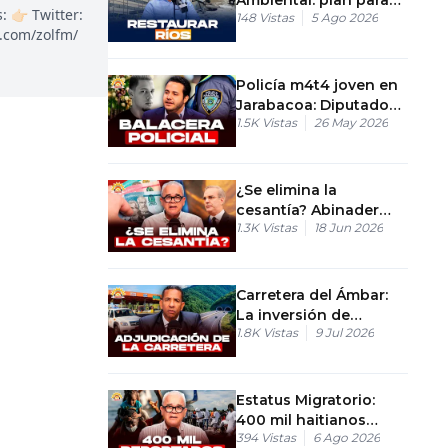
👉🏻 Twitter:
148
Vistas
5 Ago 2026
recuperar ríos
k.com/zolfm/
afectados
Policía m4t4 joven en
Jarabacoa: Diputado
1.5K
Vistas
26 May 2026
Genao denuncia falso
perfil
¿Se elimina la
cesantía? Abinader
1.3K
Vistas
18 Jun 2026
frena el nuevo Código
Laboral en RD
Carretera del Ámbar:
La inversión de
1.8K
Vistas
9 Jul 2026
RD$28,000 millones
Estatus Migratorio:
400 mil haitianos
394
Vistas
6 Ago 2026
enfrentan