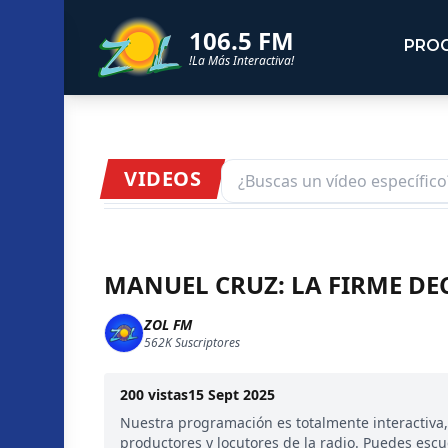
106.5 FM
PRO
!La Más Interactiva!
VIDEOS
MANUEL CRUZ: LA FIRME DE
ZOL FM
562K
Suscriptores
200
vistas
15 Sept 2025
Nuestra programación es totalmente interactiva
productores y locutores de la radio. Puedes esc