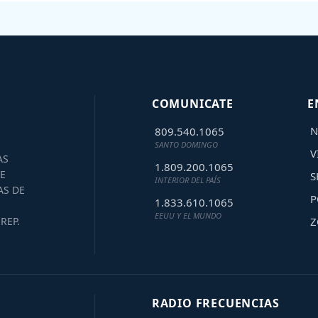
COMUNICATE
E
N
809.540.1065
SANTO DOMINGO
V
AS
1.809.200.1065
E
S
INTERIOR DEL PAÍS
AS DE
P
1.833.610.1065
EEUU Y EL MUNDO
Z
REP.
RADIO FRECUENCIAS