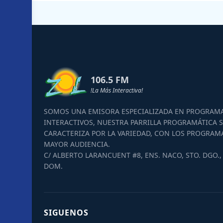
106.5 FM
!La Más Interactiva!
SOMOS UNA EMISORA ESPECIALIZADA EN PROGRAM
INTERACTIVOS, NUESTRA PARRILLA PROGRAMÁTICA S
CARACTERIZA POR LA VARIEDAD, CON LOS PROGRAM
MAYOR AUDIENCIA.
C/ ALBERTO LARANCUENT #8, ENS. NACO, STO. DGO., 
DOM.
SIGUENOS