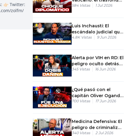
👉🏻 Twitter:
584
Vistas
1 Jul 2026
geopolítico en el
k.com/zolfm/
cuerpo diplomático
Luis Inchausti: El
escándalo judicial que
4.8K
Vistas
9 Jun 2026
provocó su trágico
final
Alerta por VIH en RD: El
peligro oculto detrás
345
Vistas
16 Jun 2026
del nuevo fármaco
Viropil
¿Qué pasó con el
capitán Oliver Ogando
700
Vistas
17 Jun 2026
en Villa Altagracia? y la
presión de la ONU
Medicina Defensiva: El
peligro de criminalizar
340
Vistas
2 Jul 2026
el acto médico en RD