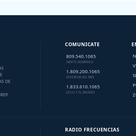
COMUNICATE
E
N
809.540.1065
SANTO DOMINGO
V
AS
1.809.200.1065
E
S
INTERIOR DEL PAÍS
AS DE
P
1.833.610.1065
EEUU Y EL MUNDO
Z
REP.
RADIO FRECUENCIAS