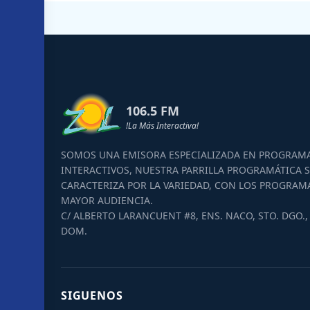
106.5 FM
!La Más Interactiva!
SOMOS UNA EMISORA ESPECIALIZADA EN PROGRAM
INTERACTIVOS, NUESTRA PARRILLA PROGRAMÁTICA S
CARACTERIZA POR LA VARIEDAD, CON LOS PROGRAM
MAYOR AUDIENCIA.
C/ ALBERTO LARANCUENT #8, ENS. NACO, STO. DGO., 
DOM.
SIGUENOS