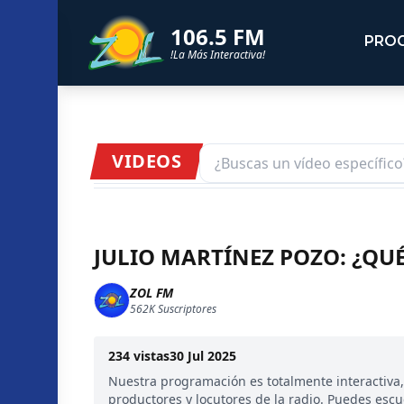
106.5 FM
PRO
!La Más Interactiva!
VIDEOS
JULIO MARTÍNEZ POZO: ¿QU
ZOL FM
562K
Suscriptores
234
vistas
30 Jul 2025
Nuestra programación es totalmente interactiva
productores y locutores de la radio. Puedes esc