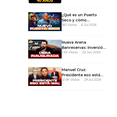
¿Qué es un Puerto
Seco y cómo
160
Vistas
6 Jul 2026
transformará el
comercio en Elías
Piña?
Nueva Arena
Banreservas: Inversión
1.5K
Vistas
25 Jun 2026
de RD$450 millones y
nivel NBA
Manuel Cruz:
Presidente eso está
12.9K
Vistas
29 Jul 2026
mal