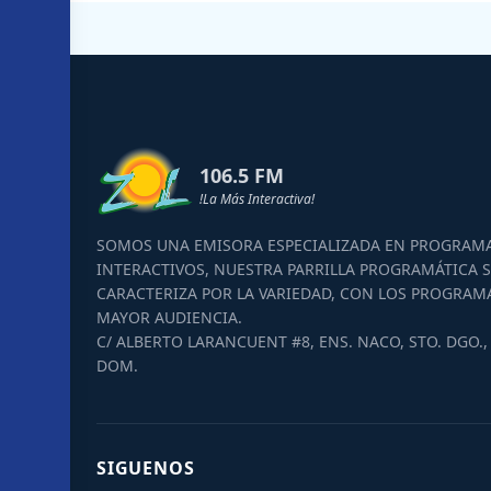
106.5 FM
!La Más Interactiva!
SOMOS UNA EMISORA ESPECIALIZADA EN PROGRAM
INTERACTIVOS, NUESTRA PARRILLA PROGRAMÁTICA S
CARACTERIZA POR LA VARIEDAD, CON LOS PROGRAM
MAYOR AUDIENCIA.
C/ ALBERTO LARANCUENT #8, ENS. NACO, STO. DGO., 
DOM.
SIGUENOS