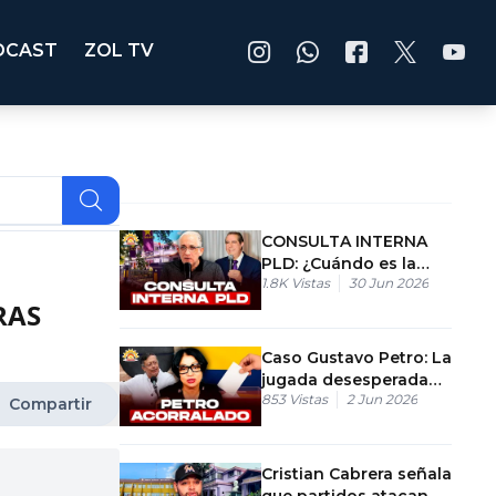
DCAST
ZOL TV
CONSULTA INTERNA
PLD: ¿Cuándo es la
1.8K
Vistas
30 Jun 2026
entrevista a Francisco
RAS
Javier García?
Caso Gustavo Petro: La
jugada desesperada
853
Vistas
2 Jun 2026
para retener el poder.
Compartir
Cristian Cabrera señala
que partidos atacan