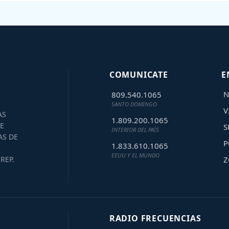
COMUNICATE
E
N
809.540.1065
SANTO DOMINGO
V
AS
1.809.200.1065
E
S
INTERIOR DEL PAÍS
AS DE
P
1.833.610.1065
EEUU Y EL MUNDO
Z
REP.
RADIO FRECUENCIAS