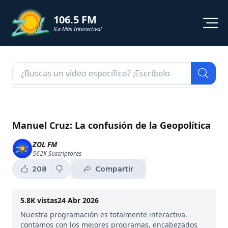
106.5 FM
!La Más Interactiva!
PROGRAMACION
NOTICIAS
VIDEOS
Manuel Cruz: La confusión de la Geopolítica
SHORTS
ZOL FM
562K
Suscriptores
PODCAST
208
Compartir
ZOL TV
5.8K
vistas
24 Abr 2026
Nuestra programación es totalmente interactiva,
contamos con los mejores programas, encabezados