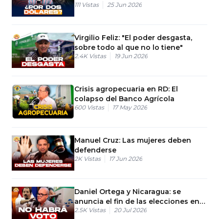
111
Vistas
25 Jun 2026
fiscalización digital
Virgilio Feliz: "El poder desgasta,
sobre todo al que no lo tiene"
2.4K
Vistas
19 Jun 2026
Crisis agropecuaria en RD: El
colapso del Banco Agrícola
600
Vistas
17 May 2026
Manuel Cruz: Las mujeres deben
defenderse
2K
Vistas
17 Jun 2026
Daniel Ortega y Nicaragua: se
anuncia el fin de las elecciones en
2.5K
Vistas
20 Jul 2026
el país