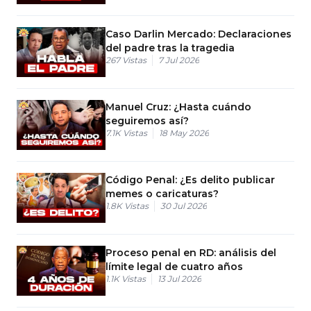
Caso Darlin Mercado: Declaraciones
del padre tras la tragedia
267
Vistas
7 Jul 2026
Manuel Cruz: ¿Hasta cuándo
seguiremos así?
7.1K
Vistas
18 May 2026
Código Penal: ¿Es delito publicar
memes o caricaturas?
1.8K
Vistas
30 Jul 2026
Proceso penal en RD: análisis del
límite legal de cuatro años
1.1K
Vistas
13 Jul 2026