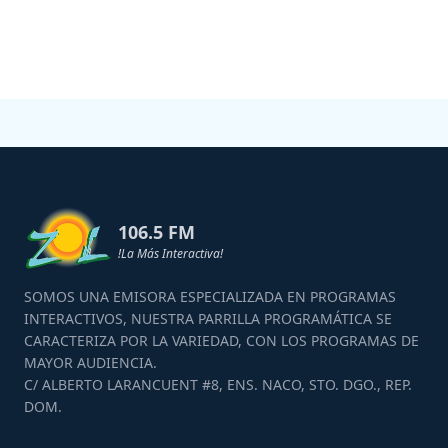
106.5 FM
!La Más Interactiva!
SOMOS UNA EMISORA ESPECIALIZADA EN PROGRAMAS
INTERACTIVOS, NUESTRA PARRILLA PROGRAMÁTICA SE
CARACTERIZA POR LA VARIEDAD, CON LOS PROGRAMAS DE
MAYOR AUDIENCIA.
C/ ALBERTO LARANCUENT #8, ENS. NACO, STO. DGO., REP.
DOM.