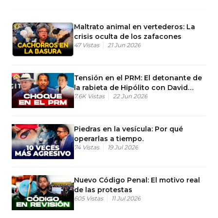
Maltrato animal en vertederos: La
crisis oculta de los zafacones
47
Vistas
21 Jun 2026
Tensión en el PRM: El detonante de
la rabieta de Hipólito con David
7.6K
Vistas
22 Jun 2026
Collado
Piedras en la vesícula: Por qué
operarlas a tiempo.
74
Vistas
19 Jul 2026
Nuevo Código Penal: El motivo real
de las protestas
605
Vistas
11 Jul 2026