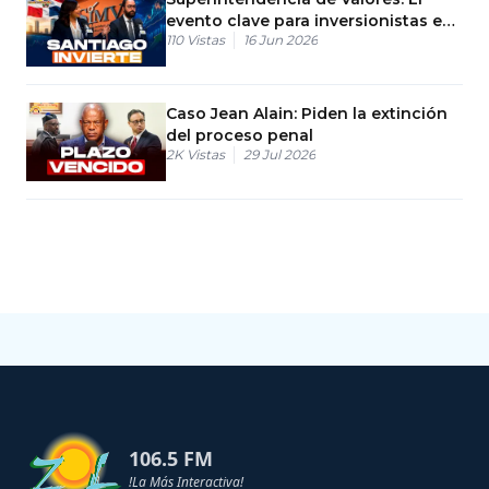
evento clave para inversionistas en
110
Vistas
16 Jun 2026
Santiago
Caso Jean Alain: Piden la extinción
del proceso penal
2K
Vistas
29 Jul 2026
106.5 FM
!La Más Interactiva!