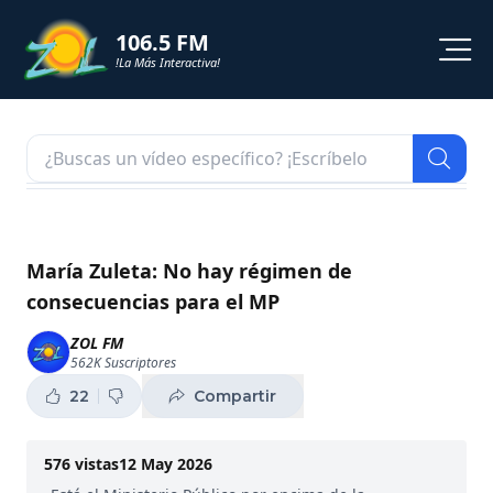
106.5 FM
!La Más Interactiva!
PROGRAMACION
NOTICIAS
VIDEOS
María Zuleta: No hay régimen de
consecuencias para el MP
SHORTS
ZOL FM
562K
Suscriptores
PODCAST
22
Compartir
ZOL TV
576
vistas
12 May 2026