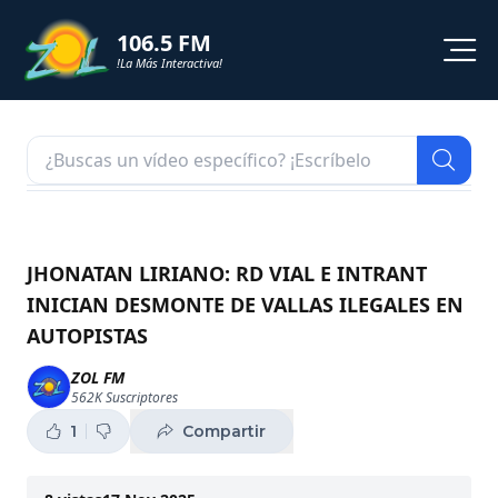
106.5 FM
!La Más Interactiva!
PROGRAMACION
NOTICIAS
VIDEOS
JHONATAN LIRIANO: RD VIAL E INTRANT
INICIAN DESMONTE DE VALLAS ILEGALES EN
SHORTS
AUTOPISTAS
PODCAST
ZOL FM
562K
Suscriptores
ZOL TV
1
Compartir