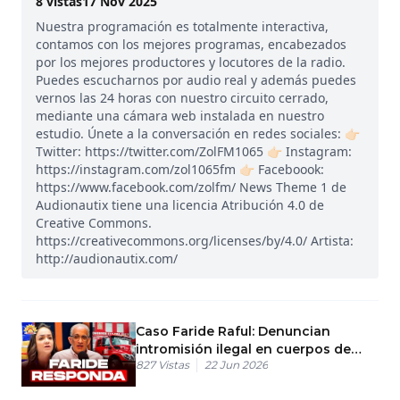
8
vistas
17 Nov 2025
Nuestra programación es totalmente interactiva,
contamos con los mejores programas, encabezados
por los mejores productores y locutores de la radio.
Puedes escucharnos por audio real y además puedes
vernos las 24 horas con nuestro circuito cerrado,
mediante una cámara web instalada en nuestro
estudio. Únete a la conversación en redes sociales: 👉🏻
Twitter: https://twitter.com/ZolFM1065 👉🏻 Instagram:
https://instagram.com/zol1065fm 👉🏻 Faceboook:
https://www.facebook.com/zolfm/ News Theme 1 de
Audionautix tiene una licencia Atribución 4.0 de
Creative Commons.
https://creativecommons.org/licenses/by/4.0/ Artista:
http://audionautix.com/
Caso Faride Raful: Denuncian
intromisión ilegal en cuerpos de
827
Vistas
22 Jun 2026
bomberos