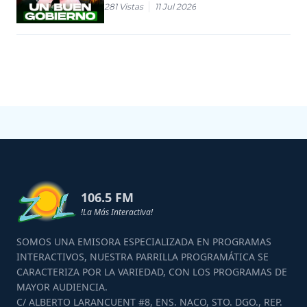
281
Vistas
11 Jul 2026
106.5 FM
!La Más Interactiva!
SOMOS UNA EMISORA ESPECIALIZADA EN PROGRAMAS
INTERACTIVOS, NUESTRA PARRILLA PROGRAMÁTICA SE
CARACTERIZA POR LA VARIEDAD, CON LOS PROGRAMAS DE
MAYOR AUDIENCIA.
C/ ALBERTO LARANCUENT #8, ENS. NACO, STO. DGO., REP.