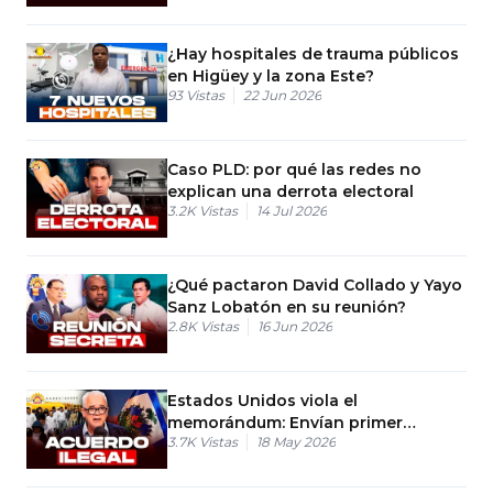
¿Hay hospitales de trauma públicos
en Higüey y la zona Este?
93
Vistas
22 Jun 2026
Caso PLD: por qué las redes no
explican una derrota electoral
3.2K
Vistas
14 Jul 2026
¿Qué pactaron David Collado y Yayo
Sanz Lobatón en su reunión?
2.8K
Vistas
16 Jun 2026
Estados Unidos viola el
memorándum: Envían primer
3.7K
Vistas
18 May 2026
haitiano por acuerdo ilegal