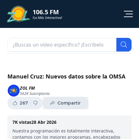
106.5 FM
!La Más Interactiva!
PROGRAMACION
NOTICIAS
VIDEOS
Manuel Cruz: Nuevos datos sobre la OMSA
SHORTS
ZOL FM
562K
Suscriptores
PODCAST
267
Compartir
ZOL TV
7K
vistas
28 Abr 2026
Nuestra programación es totalmente interactiva,
contamos con los mejores programas, encabezados