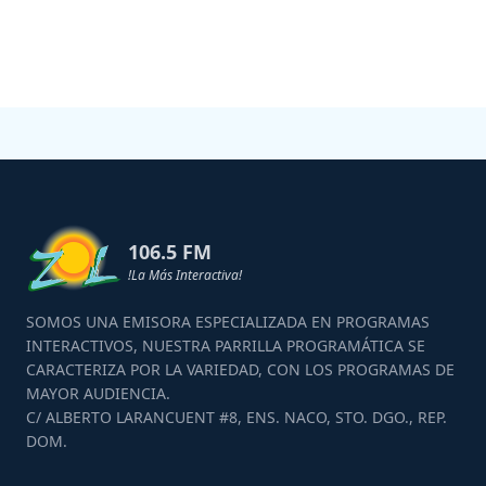
106.5 FM
!La Más Interactiva!
SOMOS UNA EMISORA ESPECIALIZADA EN PROGRAMAS
INTERACTIVOS, NUESTRA PARRILLA PROGRAMÁTICA SE
CARACTERIZA POR LA VARIEDAD, CON LOS PROGRAMAS DE
MAYOR AUDIENCIA.
C/ ALBERTO LARANCUENT #8, ENS. NACO, STO. DGO., REP.
DOM.