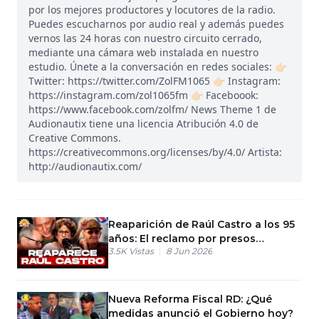
por los mejores productores y locutores de la radio.
Puedes escucharnos por audio real y además puedes
vernos las 24 horas con nuestro circuito cerrado,
mediante una cámara web instalada en nuestro
estudio. Únete a la conversación en redes sociales: 👉🏻
Twitter: https://twitter.com/ZolFM1065 👉🏻 Instagram:
https://instagram.com/zol1065fm 👉🏻 Faceboook:
https://www.facebook.com/zolfm/ News Theme 1 de
Audionautix tiene una licencia Atribución 4.0 de
Creative Commons.
https://creativecommons.org/licenses/by/4.0/ Artista:
http://audionautix.com/
Reaparición de Raúl Castro a los 95
años: El reclamo por presos
3.5K
Vistas
8 Jun 2026
políticos
Nueva Reforma Fiscal RD: ¿Qué
medidas anunció el Gobierno hoy?