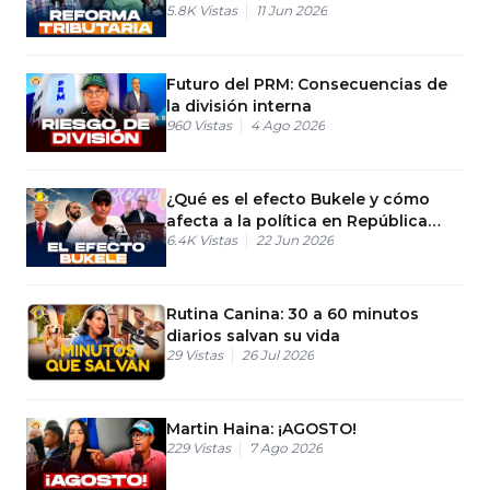
5.8K
Vistas
11 Jun 2026
Futuro del PRM: Consecuencias de
la división interna
960
Vistas
4 Ago 2026
¿Qué es el efecto Bukele y cómo
afecta a la política en República
6.4K
Vistas
22 Jun 2026
Dominicana?
Rutina Canina: 30 a 60 minutos
diarios salvan su vida
29
Vistas
26 Jul 2026
Martin Haina: ¡AGOSTO!
229
Vistas
7 Ago 2026